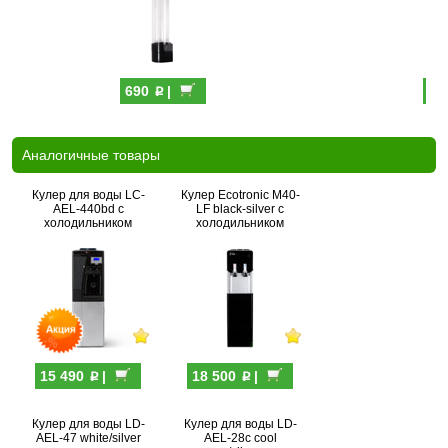
p
690
|
69
Аналогичные товары
Кулер для воды LC-
Кулер Ecotronic M40-
AEL-440bd с
LF black-silver с
холодильником
холодильником
p
p
15 490
|
18 500
|
Кулер для воды LD-
Кулер для воды LD-
AEL-47 white/silver
AEL-28c cool