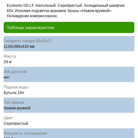
Ecotronic G5-LF. Напольный. Серебристый. Холодильный шкафчик
60л. Ионовая подсветка краников. Краны «Нажим кружкой».
Охлаждение компрессорное.
Таблица характеристик
Габариты товара (ВхШхГ)
1130x380x430 мм
Масса
29 кг
ЖК-дисплей
нет
Подача воды
Бутыль 19л
Тип кранов
Нажим кружкой
Цвет
Серебристый
Мощность охлаждения