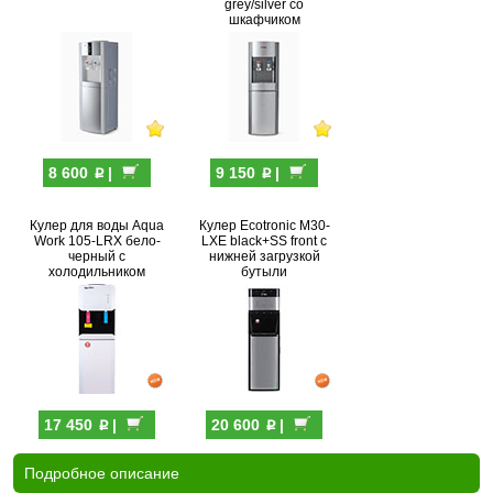
grey/silver со
шкафчиком
p
p
8 600
|
9 150
|
Кулер для воды Aqua
Кулер Ecotronic M30-
Work 105-LRX бело-
LXE black+SS front с
черный с
нижней загрузкой
холодильником
бутыли
p
p
17 450
|
20 600
|
Подробное описание