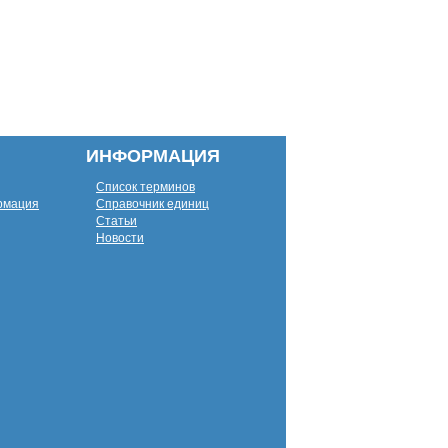
ИНФОРМАЦИЯ
Список терминов
рмация
Справочник единиц
Статьи
Новости