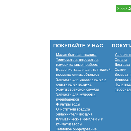
p
2 350
ПОКУПАЙТЕ У НАС
ПОКУП
Малая бытовая техника
Условия 
Термометры, гигрометры,
Оплата
измерительные приборы
Доставка
Водоочистка для дач, коттеджей,
Скидки
промышленных объектов
Возврат 
Запчасти для увлажнителей и
Вопросы 
очистителей воздуха
Политика
Услуги сервисной службы
персонал
Запчасти для кулеров и
пурифайеров
Фильтры воды
Очистители воздуха
Увлажнители воздуха
Климатические комплексы и
климатизаторы
Тепловое оборудование