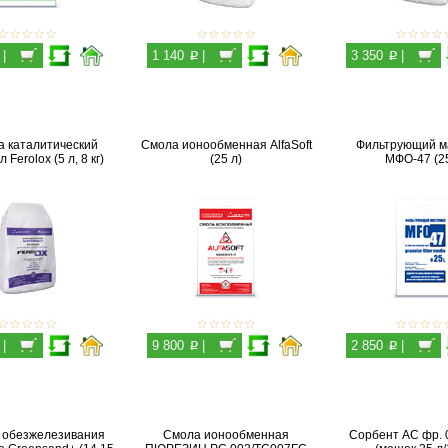
p
p
|
1 140
|
3 350
|
а каталитический
Смола ионообменная AlfaSoft
Фильтрующий м
Ferolox (5 л, 8 кг)
(25 л)
МФО-47 (25
p
p
|
9 800
|
2 850
|
а обезжелезивания
Смола ионообменная
Сорбент АС фр. 0