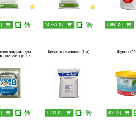
p
p
|
14 850
|
4 850
|
сная загрузка для
Кислота лимонная (1 кг)
Шунгит (900
 FeroSoft B (8.3 л)
p
p
|
1 200
|
490
|