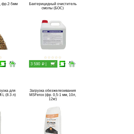
, фр.2-5мм
Бактерицидный очиститель
смолы (БОС)
p
3 590
|
рузка для
Загрузка обезжелезивания
 L (8.3 л)
MSFerox (фр. 0,5-1 мм, 10л,
12кг)