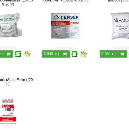
 Greensand+ (14.15
ПЮРЕЗИН РС 002/TC007FG
(мешок 25 л/1
л, 20 кг)
p
p
p
|
6 890
|
2 180
|
кс (SuperFerox) (20
л)