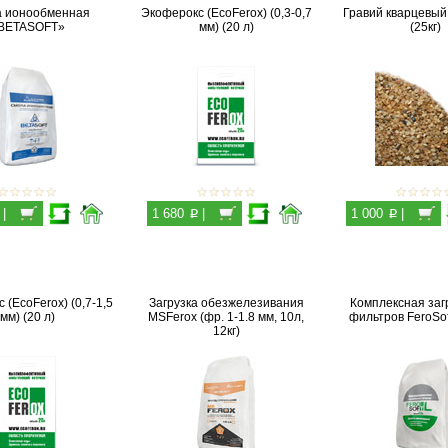
 ионообменная
Экоферокс (EcoFerox) (0,3-0,7
Гравий кварцевый
BETASOFT»
мм) (20 л)
(25кг)
p
p
|
1 680
|
1 000
|
 (EcoFerox) (0,7-1,5
Загрузка обезжелезивания
Комплексная заг
мм) (20 л)
MSFerox (фр. 1-1.8 мм, 10л,
фильтров FeroSoft
12кг)