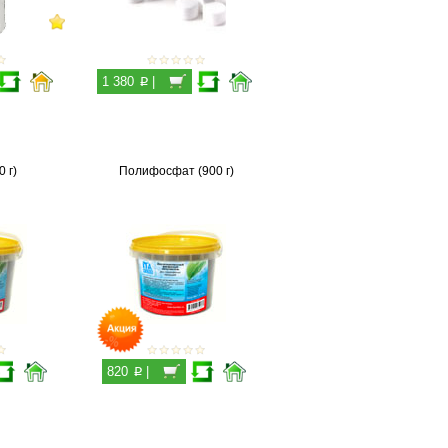
p
1 380
|
 г)
Полифосфат (900 г)
p
820
|