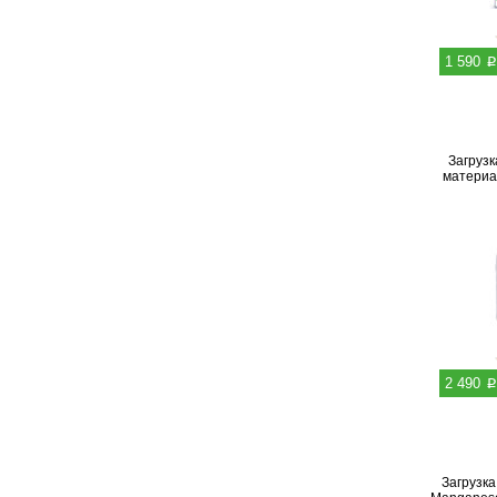
p
1 590
Загрузк
материал 
p
2 490
Загрузк