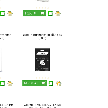
p
1 150
|
атериал
Уголь активированный АК-47
 л)
(50 л)
p
14 400
|
,7-1,4 мм
Сорбент МС фр. 0,7-1,4 мм