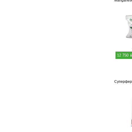
Manganese
12 750
Суперферо