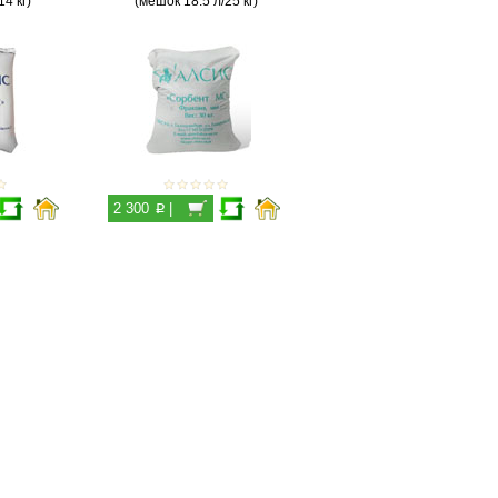
4 кг)
(мешок 18.5 л/25 кг)
p
2 300
|