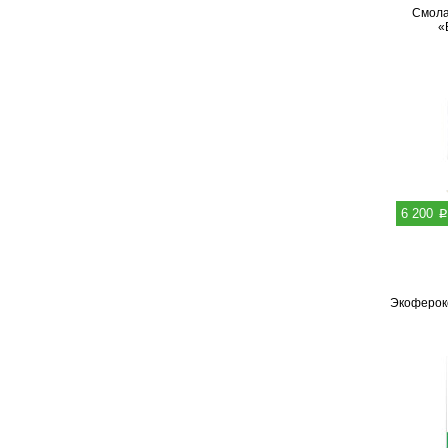
Cмола
«
p
6 200
Экоферокс