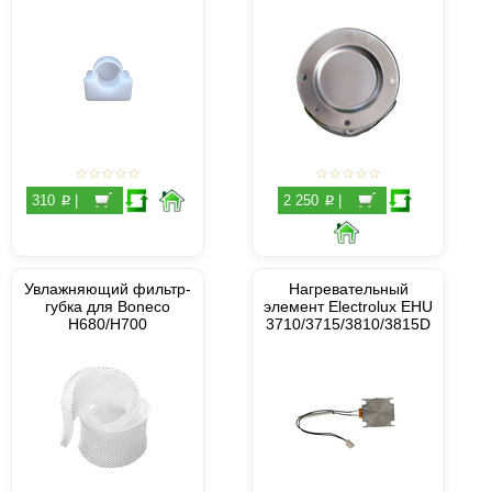
p
p
310
|
2 250
|
Увлажняющий фильтр-
Нагревательный
губка для Boneco
элемент Electrolux EHU
H680/H700
3710/3715/3810/3815D