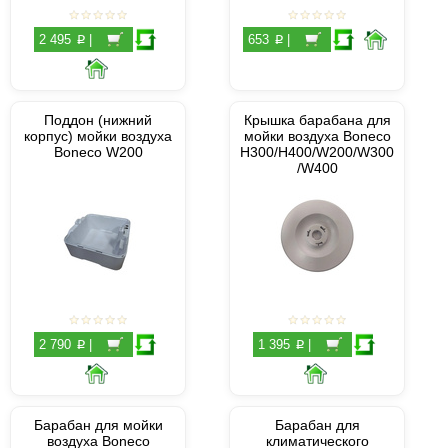
p
p
2 495
|
653
|
Поддон (нижний
Крышка барабана для
корпус) мойки воздуха
мойки воздуха Boneco
Boneco W200
H300/H400/W200/W300
/W400
p
p
2 790
|
1 395
|
Барабан для мойки
Барабан для
воздуха Boneco
климатического