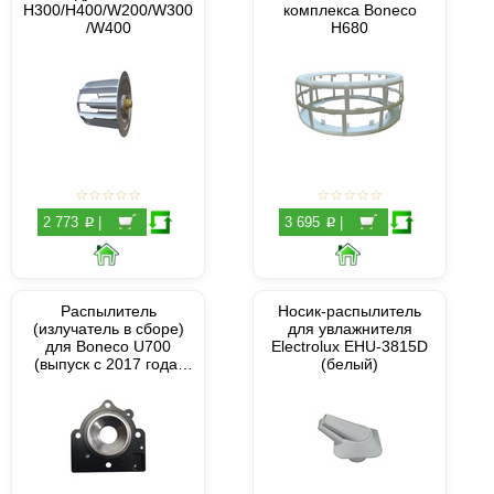
H300/H400/W200/W300
комплекса Boneco
/W400
H680
p
p
2 773
|
3 695
|
Распылитель
Носик-распылитель
(излучатель в сборе)
для увлажнителя
для Boneco U700
Electrolux EHU-3815D
(выпуск с 2017 года)
(белый)
(46014)