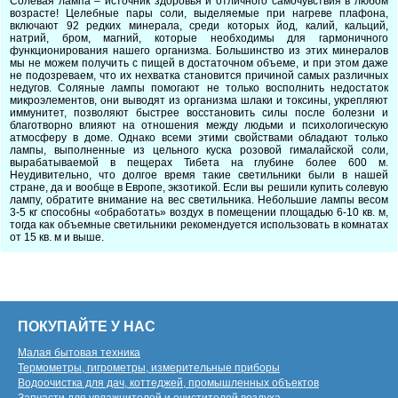
Солевая лампа – источник здоровья и отличного самочувствия в любом
возрасте! Целебные пары соли, выделяемые при нагреве плафона,
включают 92 редких минерала, среди которых йод, калий, кальций,
натрий, бром, магний, которые необходимы для гармоничного
функционирования нашего организма. Большинство из этих минералов
мы не можем получить с пищей в достаточном объеме, и при этом даже
не подозреваем, что их нехватка становится причиной самых различных
недугов. Соляные лампы помогают не только восполнить недостаток
микроэлементов, они выводят из организма шлаки и токсины, укрепляют
иммунитет, позволяют быстрее восстановить силы после болезни и
благотворно влияют на отношения между людьми и психологическую
атмосферу в доме. Однако всеми этими свойствами обладают только
лампы, выполненные из цельного куска розовой гималайской соли,
вырабатываемой в пещерах Тибета на глубине более 600 м.
Неудивительно, что долгое время такие светильники были в нашей
стране, да и вообще в Европе, экзотикой. Если вы решили купить солевую
лампу, обратите внимание на вес светильника. Небольшие лампы весом
3-5 кг способны «обработать» воздух в помещении площадью 6-10 кв. м,
тогда как объемные светильники рекомендуется использовать в комнатах
от 15 кв. м и выше.
ПОКУПАЙТЕ У НАС
Малая бытовая техника
Термометры, гигрометры, измерительные приборы
Водоочистка для дач, коттеджей, промышленных объектов