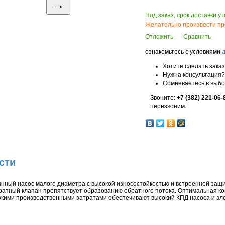
→
Под заказ, срок доставки у
Желательно произвести пр
Отложить
Сравнить
ознакомьтесь с условиями
Хотите сделать зака
Нужна консультация?
Сомневаетесь в выб
Звоните:
+7 (382) 221-06-
перезвоним.
сти
нный насос малого диаметра с высокой износостойкостью и встроенной защи
братный клапан препятствует образованию обратного потока. Оптимальная к
зкими производственными затратами обеспечивают высокий КПД насоса и эл