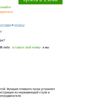
точняйте
едоплату
доставки
и
оплаты
з?
оре?
85
либо
оставьте свой номер
и мы
той. Функция плавного пуска устраняет
онструкция из нержавеющей стали и
ектродвигателя.