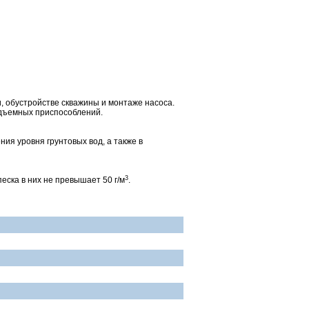
 обустройстве скважины и монтаже насоса.
одъемных приспособлений.
ия уровня грунтовых вод, а также в
3
еска в них не превышает 50 г/м
.