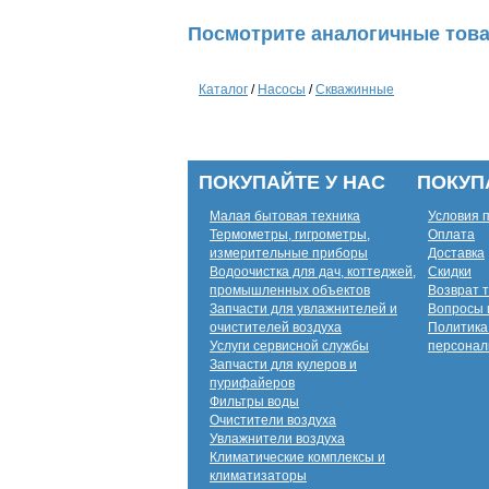
Посмотрите аналогичные това
Каталог
/
Насосы
/
Скважинные
ПОКУПАЙТЕ У НАС
ПОКУП
Малая бытовая техника
Условия 
Термометры, гигрометры,
Оплата
измерительные приборы
Доставка
Водоочистка для дач, коттеджей,
Скидки
промышленных объектов
Возврат 
Запчасти для увлажнителей и
Вопросы 
очистителей воздуха
Политика
Услуги сервисной службы
персонал
Запчасти для кулеров и
пурифайеров
Фильтры воды
Очистители воздуха
Увлажнители воздуха
Климатические комплексы и
климатизаторы