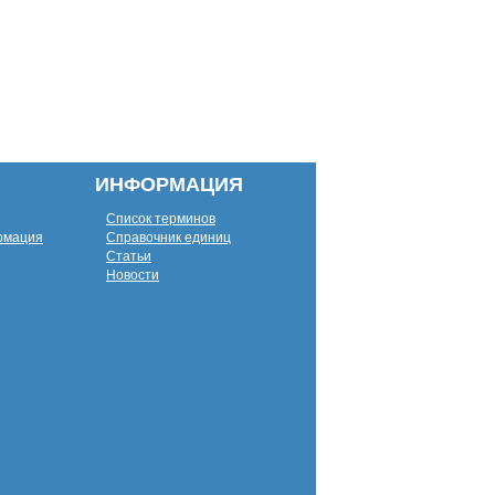
ИНФОРМАЦИЯ
Список терминов
рмация
Справочник единиц
Статьи
Новости