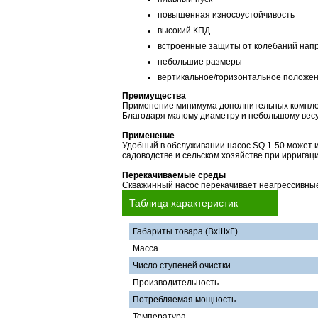
повышенная износоустойчивость
высокий КПД
встроенные защиты от колебаний напря
небольшие размеры
вертикальное/горизонтальное положе
Преимущества
Применение минимума дополнительных комплект
Благодаря малому диаметру и небольшому весу 
Применение
Удобный в обслуживании насос SQ 1-50 может и
садоводстве и сельском хозяйстве при ирригаци
Перекачиваемые среды
Скважинный насос перекачивает неагрессивные 
Таблица характеристик
Габариты товара (ВхШхГ)
Масса
Число ступеней очистки
Производительность
Потребляемая мощность
Температура