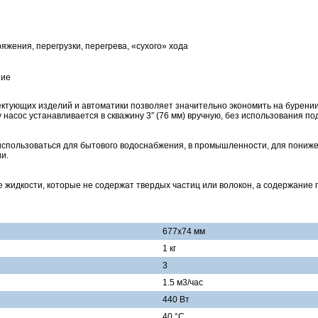
жения, перегрузки, перегрева, «сухого» хода
ние
ующих изделий и автоматики позволяет значительно экономить на бурении,
насос устанавливается в скважину 3″ (76 мм) вручную, без использования п
спользоваться для бытового водоснабжения, в промышленности, для понижен
и.
жидкости, которые не содержат твердых частиц или волокон, а содержание п
677х74 мм
1 кг
3
1.5 м3/час
440 Вт
40 °С