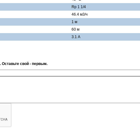
Rp 1 1/4
46.4 м3/ч
1 м
60 м
3.1 А
. Оставьте свой - первым.