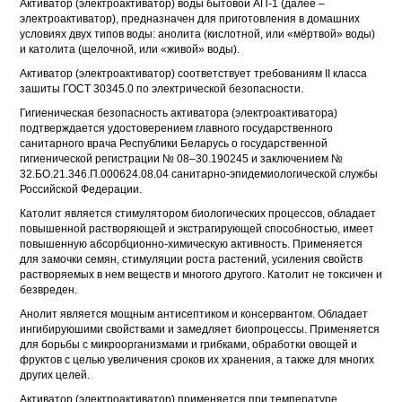
Активатор (электроактиватор) воды бытовой АП-1 (далее –
электроактиватор), предназначен для приготовления в домашних
условиях двух типов воды: анолита (кислотной, или «мёртвой» воды)
и католита (щелочной, или «живой» воды).
Активатор (электроактиватор) соответствует требованиям II класса
зашиты ГОСТ 30345.0 по электрической безопасности.
Гигиеническая безопасность активатора (электроактиватора)
подтверждается удостоверением главного государственного
санитарного врача Республики Беларусь о государственной
гигиенической регистрации № 08–30.190245 и заключением №
32.БО.21.346.П.000624.08.04 санитарно-эпидемиологической службы
Российской Федерации.
Католит является стимулятором биологических процессов, обладает
повышенной растворяющей и экстрагирующей способностью, имеет
повышенную абсорбционно-химическую активность. Применяется
для замочки семян, стимуляции роста растений, усиления свойств
растворяемых в нем веществ и многого другого. Католит не токсичен и
безвреден.
Анолит является мощным антисептиком и консервантом. Обладает
ингибируюшими свойствами и замедляет биопроцессы. Применяется
для борьбы с микроорганизмами и грибками, обработки овощей и
фруктов с целью увеличения сроков их хранения, а также для многих
других целей.
Активатор (электроактиватор) применяется при температуре