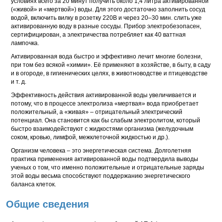
условиях всего за 20 минут получить около 1,4 литра активированной
(«живой» и «мертвой») воды. Для этого достаточно заполнить сосуд
водой, включить вилку в розетку 220В и через 20–30 мин. слить уже
активированную воду в разные сосуды. Прибор электробезопасен,
сертифицирован, а электричества потребляет как 40 ваттная
лампочка.
Активированная вода быстро и эффективно лечит многие болезни,
при том без всякой «химии». Её применяют в хозяйстве, в быту, в саду
и в огороде, в гигиенических целях, в животноводстве и птицеводстве
и т. д.
Эффективность действия активированной воды увеличивается и
потому, что в процессе электролиза «мертвая» вода приобретает
положительный, а «живая» – отрицательный электрический
потенциал. Она становится как бы слабым электролитом, который
быстро взаимодействуют с жидкостями организма (желудочным
соком, кровью, лимфой, межклеточной жидкостью и др.).
Организм человека – это энергетическая система. Долголетняя
практика применения активированной воды подтвердила выводы
ученых о том, что именно положительные и отрицательные заряды
этой воды весьма способствуют поддержанию энергетического
баланса клеток.
Общие сведения