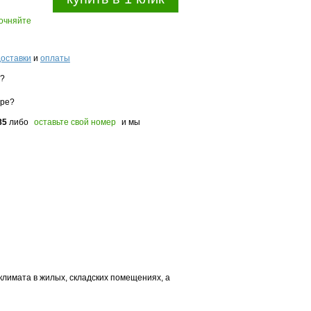
точняйте
доставки
и
оплаты
з?
оре?
85
либо
оставьте свой номер
и мы
лимата в жилых, складских помещениях, а