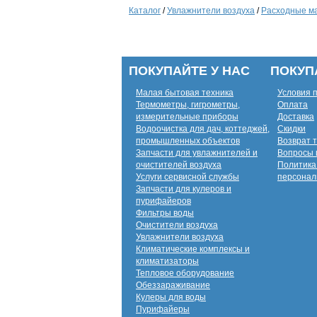
Каталог
/
Увлажнители воздуха
/
Расходные ма
ПОКУПАЙТЕ У НАС
ПОКУП
Малая бытовая техника
Условия 
Термометры, гигрометры,
Оплата
измерительные приборы
Доставка
Водоочистка для дач, коттеджей,
Скидки
промышленных объектов
Возврат 
Запчасти для увлажнителей и
Вопросы 
очистителей воздуха
Политика
Услуги сервисной службы
персонал
Запчасти для кулеров и
пурифайеров
Фильтры воды
Очистители воздуха
Увлажнители воздуха
Климатические комплексы и
климатизаторы
Тепловое оборудование
Обеззараживание
Кулеры для воды
Пурифайеры