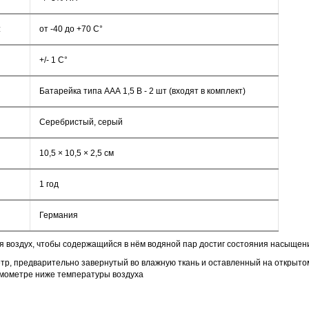
:
от -40 до +70 С°
+/- 1 С°
Батарейка типа ААА 1,5 В - 2 шт (входят в комплект)
Серебристый, серый
10,5 × 10,5 × 2,5 см
1 год
Германия
я воздух, чтобы содержащийся в нём водяной пар достиг состояния насыщени
тр, предварительно завернутый во влажную ткань и оставленный на открытом
рмометре ниже температуры воздуха