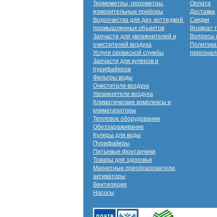
Термометры, гигрометры,
Оплата
измерительные приборы
Доставка
Водоочистка для дач, коттеджей,
Скидки
промышленных объектов
Возврат 
Запчасти для увлажнителей и
Вопросы 
очистителей воздуха
Политика
Услуги сервисной службы
персонал
Запчасти для кулеров и
пурифайеров
Фильтры воды
Очистители воздуха
Увлажнители воздуха
Климатические комплексы и
климатизаторы
Тепловое оборудование
Обеззараживание
Кулеры для воды
Пурифайеры
Питьевые фонтанчики
Товары для здоровья
Магнитные преобразователи,
активаторы
Вентиляция
Насосы