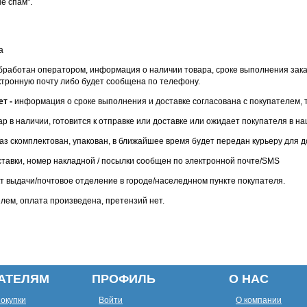
е спам".
а
обработан оператором, информация о наличии товара, сроке выполнения зак
ктронную почту либо будет сообщена по телефону.
ет -
информация о сроке выполнения и доставке согласована с покупателем, 
ар в наличии, готовится к отправке или доставке или ожидает покупателя в н
аз скомплектован, упакован, в ближайшее время будет передан курьеру для до
ставки, номер накладной / посылки сообщен по электронной почте/SMS
кт выдачи/почтовое отделение в городе/населеднном пункте покупателя.
лем, оплата произведена, претензий нет.
АТЕЛЯМ
ПРОФИЛЬ
О НАС
покупки
Войти
О компании