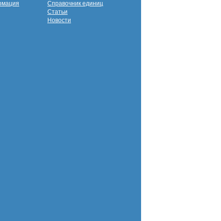
рмация
Справочник единиц
Статьи
Новости