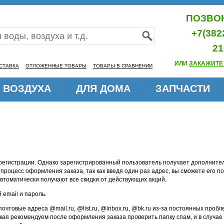
ПОЗВОН
+7(382
21
ИЛИ
ЗАКАЖИТЕ
СТАВКА
ОТЛОЖЕННЫЕ ТОВАРЫ
ТОВАРЫ В СРАВНЕНИИ
 ВОЗДУХА
ДЛЯ ДОМА
ЗАПЧАСТИ
регистрации. Однако зарегистрированный пользователь получает дополнител
 процесс оформления заказа, так как введя один раз адрес, вы сможете его п
втоматически получают все скидки от действующих акций.
 email и пароль.
почтовые адреса @mail.ru, @list.ru, @inbox.ru, @bk.ru из-за постоянных про
акая рекомендуем после оформления заказа проверить папку спам, и в случа