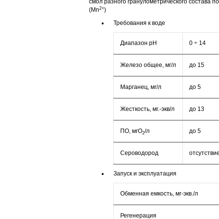
смол разного гранулометрического состава 
2+
(Mn
)
Требования к воде
Диапазон pH
0 ÷ 14
Железо общее, мг/л
до 15
Марганец, мг/л
до 5
Жесткость, мг.-экв/л
до 13
ПО, мгО
/л
до 5
2
Сероводород
отсутстви
Запуск и эксплуатация
Обменная емкость, мг-экв./л
Регенерация