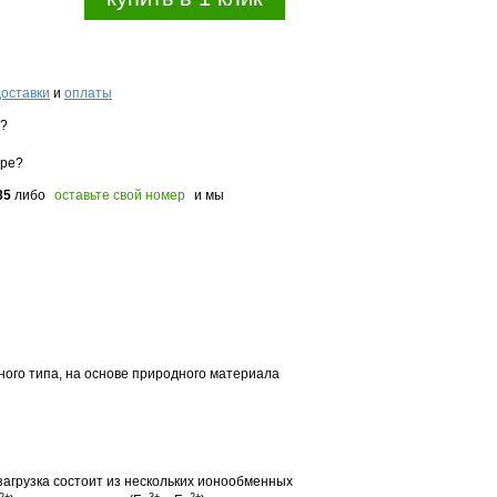
доставки
и
оплаты
з?
оре?
85
либо
оставьте свой номер
и мы
ого типа, на основе природного материала
загрузка состоит из нескольких ионообменных
2+
3+
2+