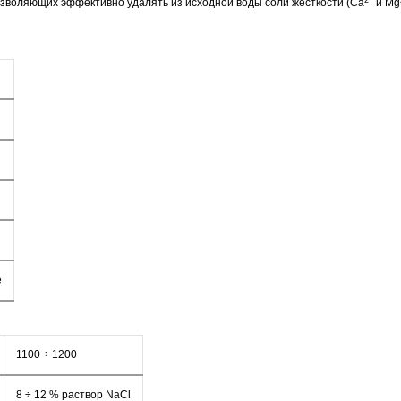
позволяющих эффективно удалять из исходной воды
соли жесткости (Ca
и Mg
е
1100 ÷ 1200
8 ÷ 12 % раствор NaCl