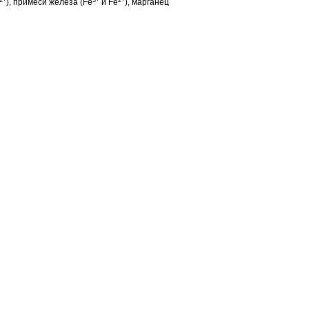
), примеси железа (Fe
и Fe
), марганец