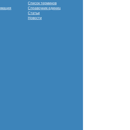
Список терминов
рмация
Справочник единиц
Статьи
Новости