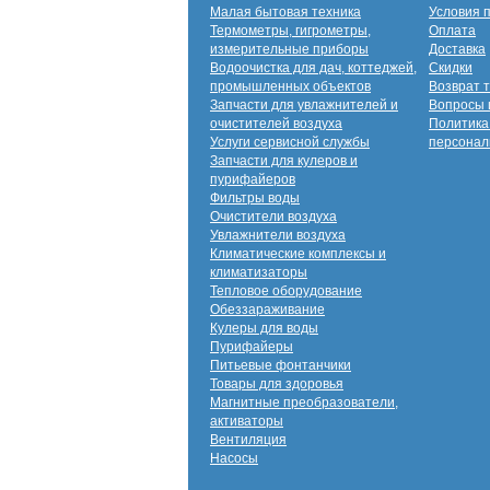
Малая бытовая техника
Условия 
Термометры, гигрометры,
Оплата
измерительные приборы
Доставка
Водоочистка для дач, коттеджей,
Скидки
промышленных объектов
Возврат 
Запчасти для увлажнителей и
Вопросы 
очистителей воздуха
Политика
Услуги сервисной службы
персонал
Запчасти для кулеров и
пурифайеров
Фильтры воды
Очистители воздуха
Увлажнители воздуха
Климатические комплексы и
климатизаторы
Тепловое оборудование
Обеззараживание
Кулеры для воды
Пурифайеры
Питьевые фонтанчики
Товары для здоровья
Магнитные преобразователи,
активаторы
Вентиляция
Насосы