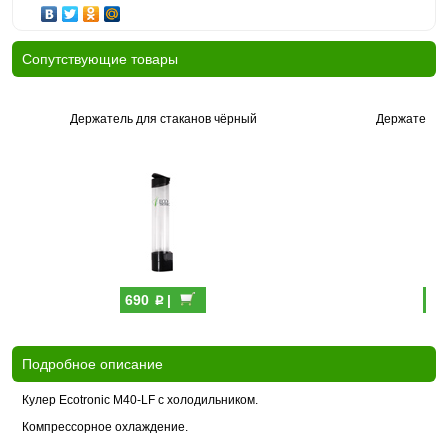
Cопутствующие товары
Держатель для стаканов чёрный
Держатель д
p
690
|
69
Подробное описание
Кулер Ecotronic M40-LF с холодильником.
Компрессорное охлаждение.