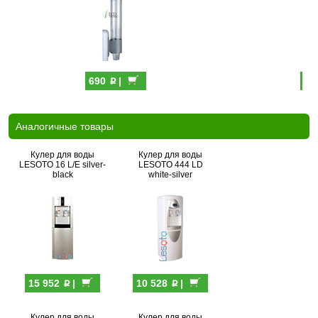
p
690
|
39
Аналогичные товары
Кулер для воды
Кулер для воды
LESOTO 16 L/E silver-
LESOTO 444 LD
black
white-silver
p
p
15 952
|
10 528
|
Кулер для воды
Кулер для воды