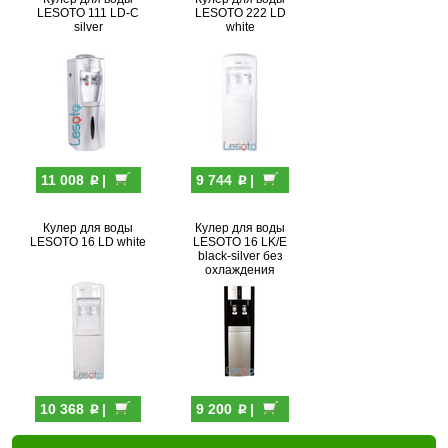
LESOTO 111 LD-C
LESOTO 222 LD
silver
white
p
p
11 008
|
9 744
|
Кулер для воды
Кулер для воды
LESOTO 16 LD white
LESOTO 16 LK/E
black-silver без
охлаждения
p
p
10 368
|
9 200
|