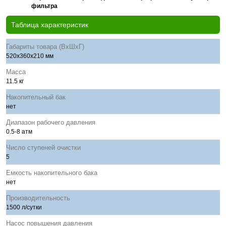
фильтра
Таблица характеристик
Габариты товара (ВхШхГ)
520х360х210 мм
Масса
11.5 кг
Накопительный бак
нет
Диапазон рабочего давления
0.5-8 атм
Число ступеней очистки
5
Емкость накопительного бака
нет
Производительность
1500 л/сутки
Насос повышения давления