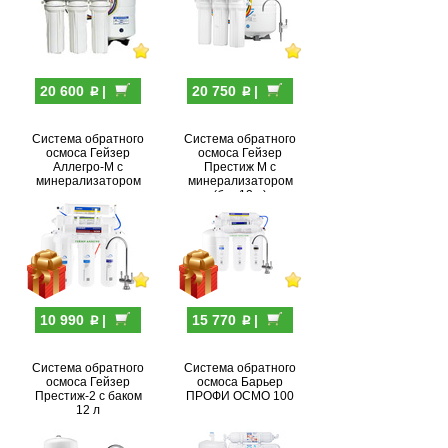
p
p
20 600
|
20 750
|
Система обратного
Система обратного
осмоса Гейзер
осмоса Гейзер
Аллегро-М с
Престиж М с
минерализатором
минерализатором
(бак 12 л)
p
p
10 990
|
15 770
|
Система обратного
Система обратного
осмоса Гейзер
осмоса Барьер
Престиж-2 с баком
ПРОФИ ОСМО 100
12 л