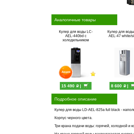
Аналогичные товары
Кулер для воды LC-
Кулер для воды
AEL-440bd с
AEL-47 white/si
холодильником
p
p
15 490
|
8 600
|
Подробное описание
Кулер для воды LD-AEL-825a full black - нап
Корпус черного цвета.
Три крана подачи воды: горячей, холодной и 