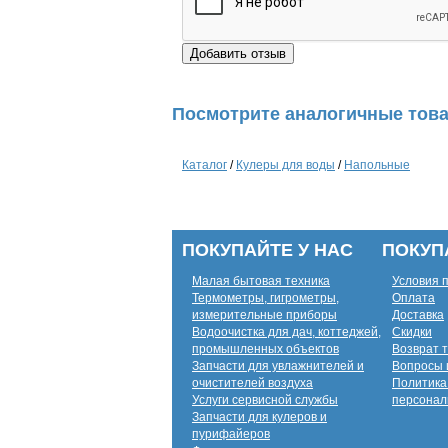
Посмотрите аналогичные това
Каталог
/
Кулеры для воды
/
Напольные
ПОКУПАЙТЕ У НАС
ПОКУП
Малая бытовая техника
Условия 
Термометры, гигрометры,
Оплата
измерительные приборы
Доставка
Водоочистка для дач, коттеджей,
Скидки
промышленных объектов
Возврат 
Запчасти для увлажнителей и
Вопросы 
очистителей воздуха
Политика
Услуги сервисной службы
персонал
Запчасти для кулеров и
пурифайеров