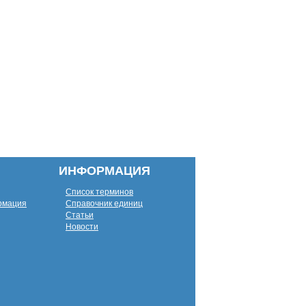
ИНФОРМАЦИЯ
Список терминов
рмация
Справочник единиц
Статьи
Новости