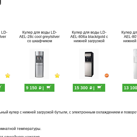
 LD-
Кулер для воды LD-
Кулер для воды LD-
Кулер дл
lver
AEL-28c cool grey/silver
AEL-806a black/gold с
AEL-807
со шкафчиком
нижней загрузкой
нижней 
p
p
9 150
|
15 300
|
13 10
ольный кулер с нижней загрузкой бутыли, с электронным охлаждением и повор
комнатной температуры.