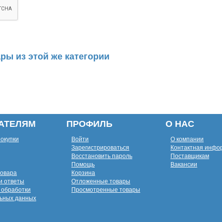
ры из этой же категории
АТЕЛЯМ
ПРОФИЛЬ
О НАС
покупки
Войти
О компании
Зарегистрироваться
Контактная инфо
Восстановить пароль
Поставщикам
Помощь
Вакансии
товара
Корзина
и ответы
Отложенные товары
 обработки
Просмотренные товары
ьных данных