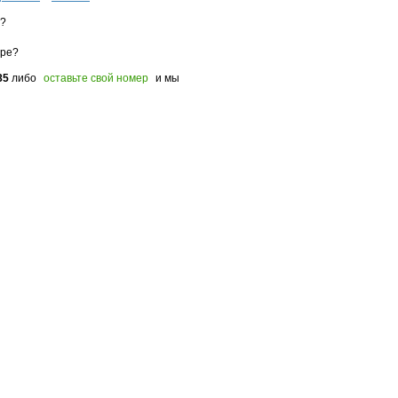
з?
оре?
85
либо
оставьте свой номер
и мы