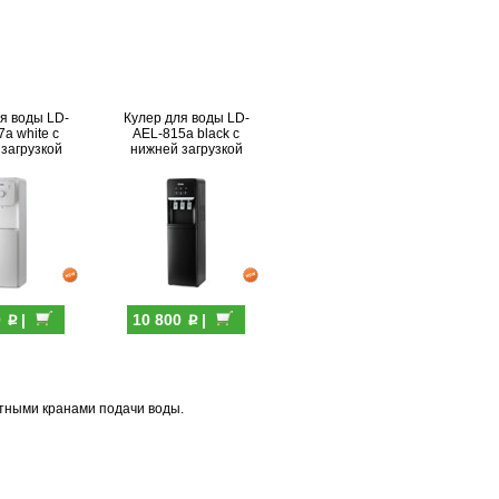
я воды LD-
Кулер для воды LD-
a white с
AEL-815a black с
загрузкой
нижней загрузкой
p
p
0
|
10 800
|
отными кранами подачи воды.