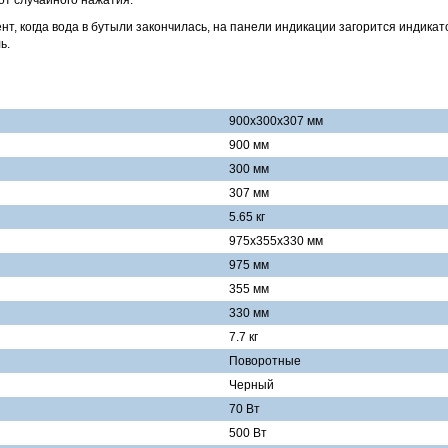
от случайного нажатия.
нт, когда вода в бутыли закончилась, на панели индикации загорится индика
ь.
900x300x307 мм
900 мм
300 мм
307 мм
5.65 кг
975x355x330 мм
975 мм
355 мм
330 мм
7.7 кг
Поворотные
Черный
70 Вт
500 Вт