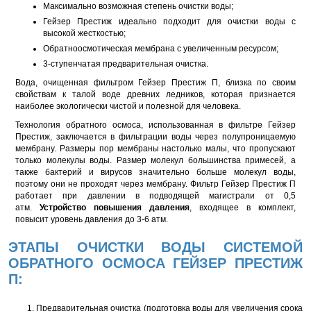
Максимально возможная степень очистки воды;
Гейзер Престиж идеально подходит для очистки воды с
высокой жесткостью;
Обратноосмотическая мембрана с увеличенным ресурсом;
3-ступенчатая предварительная очистка.
Вода, очищенная фильтром Гейзер Престиж П, близка по своим
свойствам к талой воде древних ледников, которая признается
наиболее экологически чистой и полезной для человека.
Технология обратного осмоса, использованная в фильтре Гейзер
Престиж, заключается в фильтрации воды через полупроницаемую
мембрану. Размеры пор мембраны настолько малы, что пропускают
только молекулы воды. Размер молекул большинства примесей, а
также бактерий и вирусов значительно больше молекул воды,
поэтому они не проходят через мембрану. Фильтр Гейзер Престиж П
работает при давлении в подводящей магистрали от 0,5
атм.
Устройство повышения давления
, входящее в комплект,
повысит уровень давления до 3-6 атм.
ЭТАПЫ ОЧИСТКИ ВОДЫ СИСТЕМОЙ
ОБРАТНОГО ОСМОСА ГЕЙЗЕР ПРЕСТИЖ
П:
Предварительная очистка (подготовка воды для увеличения срока