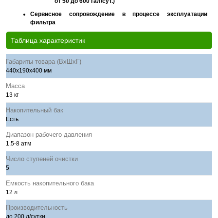
от 50 до 600 гал/сут.)
Сервисное сопровождение в процессе эксплуатации
фильтра
Таблица характеристик
Габариты товара (ВхШхГ)
440x190x400 мм
Масса
13 кг
Накопительный бак
Есть
Диапазон рабочего давления
1.5-8 атм
Число ступеней очистки
5
Емкость накопительного бака
12 л
Производительность
до 200 л/сутки