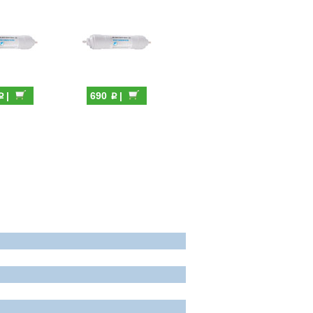
p
p
|
690
|