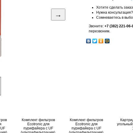
Хотите сделать зака
→
Нужна консультация?
Сомневаетесь в выб
Звоните:
+7 (382) 221-06-
перезвоним.
тров
Комплект фильтров
Комплект фильтров
Картри
я
Ecotronic для
Ecotronic для
угольный
 UF
пурифайера c UF
пурифайера c UF
ция),
(ультрафильтрация),
(ультрафильтрация),