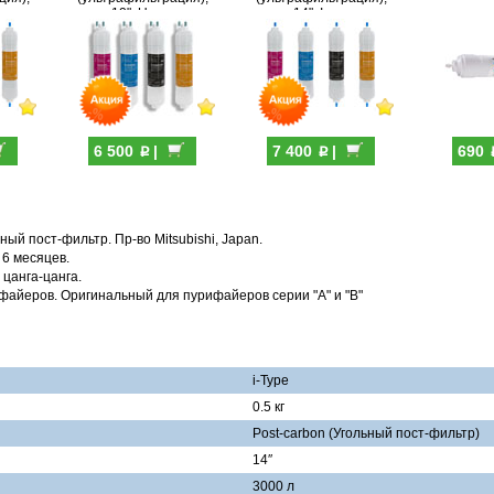
12", U-тип
14", I-тип
p
p
6 500
|
7 400
|
690
ьный пост-фильтр. Пр-во Mitsubishi, Japan.
 6 месяцев.
 цанга-цанга.
айеров. Оригинальный для пурифайеров серии "A" и "B"
i-Type
0.5 кг
Post-carbon (Угольный пост-фильтр)
14″
3000 л