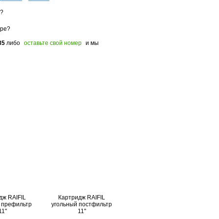
з?
оре?
85
либо
оставьте свой номер
и мы
дж RAIFIL
Картридж RAIFIL
 префильтр
угольный постфильтр
11"
11"