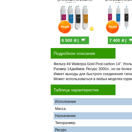
12", U-тип
14", I-тип
p
p
6 500
|
7 400
|
Подробное описание
Фильтр #4 Waterpia Gold Post-carbon 14”. Угол
Размер 14дюймов. Ресурс 3000л., но не более
Имеет выходы для быстрого соединения типа
Может использоваться в любых моделях пуриф
Таблица характеристик
Исполнение
Масса
Назначение
Типоразмер
Ресурс