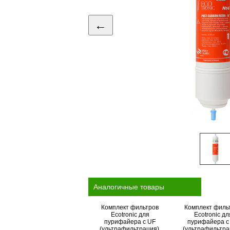
←
Аналогичные товары
Комплект фильтров
Комплект филь
Ecotronic для
Ecotronic дл
пурифайера c UF
пурифайера c
(ультрафильтрация),
(ультрафильтра