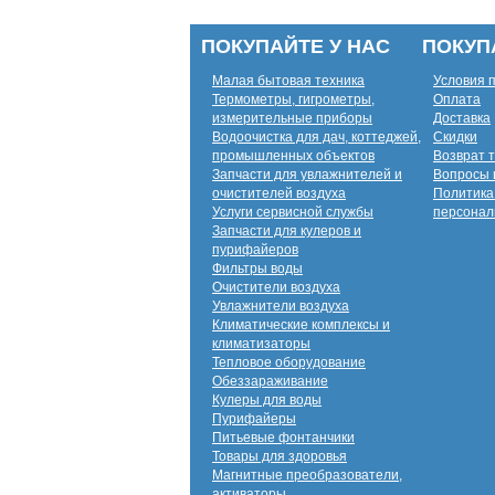
ПОКУПАЙТЕ У НАС
ПОКУП
Малая бытовая техника
Условия 
Термометры, гигрометры,
Оплата
измерительные приборы
Доставка
Водоочистка для дач, коттеджей,
Скидки
промышленных объектов
Возврат 
Запчасти для увлажнителей и
Вопросы 
очистителей воздуха
Политика
Услуги сервисной службы
персонал
Запчасти для кулеров и
пурифайеров
Фильтры воды
Очистители воздуха
Увлажнители воздуха
Климатические комплексы и
климатизаторы
Тепловое оборудование
Обеззараживание
Кулеры для воды
Пурифайеры
Питьевые фонтанчики
Товары для здоровья
Магнитные преобразователи,
активаторы