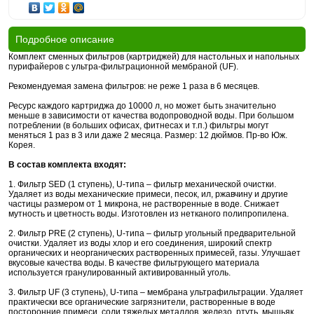
Подробное описание
Комплект сменных фильтров (картриджей) для настольных и напольных
пурифайеров с ультра-фильтрационной мембраной (UF).
Рекомендуемая замена фильтров: не реже 1 раза в 6 месяцев.
Ресурс каждого картриджа до 10000 л, но может быть значительно
меньше в зависимости от качества водопроводной воды. При большом
потреблении (в больших офисах, фитнесах и т.п.) фильтры могут
меняться 1 раз в 3 или даже 2 месяца. Размер: 12 дюймов. Пр-во Юж.
Корея.
В состав комплекта входят:
1. Фильтр SED (1 ступень), U-типа – фильтр механической очистки.
Удаляет из воды механические примеси, песок, ил, ржавчину и другие
частицы размером от 1 микрона, не растворенные в воде. Снижает
мутность и цветность воды. Изготовлен из нетканого полипропилена.
2. Фильтр PRE (2 ступень), U-типа – фильтр угольный предварительной
очистки. Удаляет из воды хлор и его соединения, широкий спектр
органических и неорганических растворенных примесей, газы. Улучшает
вкусовые качества воды. В качестве фильтрующего материала
используется гранулированный активированный уголь.
3. Фильтр UF (3 ступень), U-типа – мембрана ультрафильтрации. Удаляет
практически все органические загрязнители, растворенные в воде
посторонние примеси, соли тяжелых металлов, железо, ртуть, мышьяк,