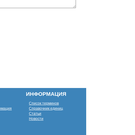
ИНФОРМАЦИЯ
Список терминов
рмация
Справочник единиц
Статьи
Новости