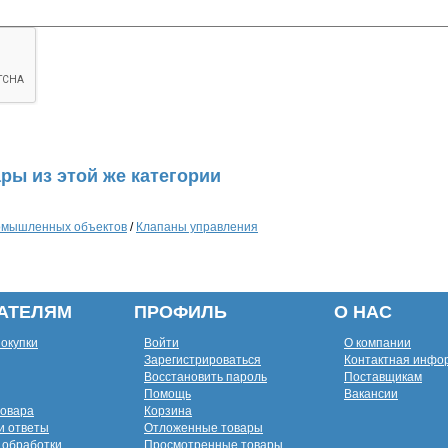
ры из этой же категории
ромышленных объектов
/
Клапаны управления
АТЕЛЯМ
ПРОФИЛЬ
О НАС
покупки
Войти
О компании
Зарегистрироваться
Контактная инфо
Восстановить пароль
Поставщикам
Помощь
Вакансии
товара
Корзина
и ответы
Отложенные товары
 обработки
Просмотренные товары