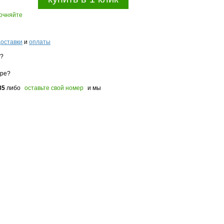
точняйте
доставки
и
оплаты
з?
оре?
85
либо
оставьте свой номер
и мы