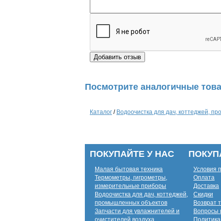
Посмотрите аналогичные това
Каталог
/
Водоочистка для дач, коттеджей, п
ПОКУПАЙТЕ У НАС
ПОКУП
Малая бытовая техника
Условия 
Термометры, гигрометры,
Оплата
измерительные приборы
Доставка
Водоочистка для дач, коттеджей,
Скидки
промышленных объектов
Возврат 
Запчасти для увлажнителей и
Вопросы 
очистителей воздуха
Политика