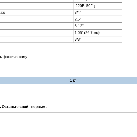
220В, 50Гц
наж
3/4"
2,5"
6-12"
1.05" (26,7 мм)
3/8”
ь фактическому.
1 кг
. Оставьте свой - первым.