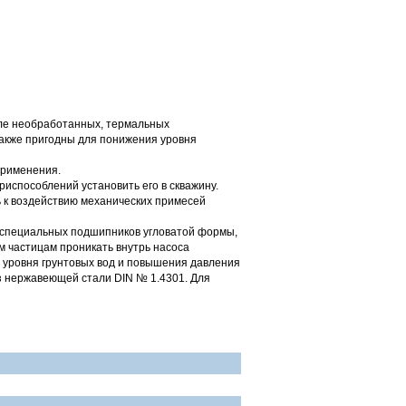
сле необработанных, термальных
также пригодны для понижения уровня
применения.
риспособлений установить его в скважину.
 к воздействию механических примесей
т специальных подшипников угловатой формы,
м частицам проникать внутрь насоса
 уровня грунтовых вод и повышения давления
из нержавеющей стали DIN № 1.4301. Для