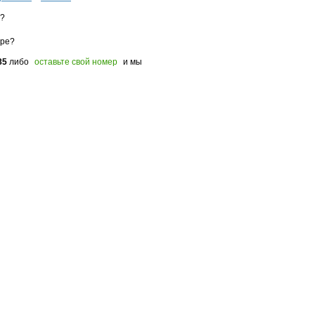
з?
оре?
85
либо
оставьте свой номер
и мы