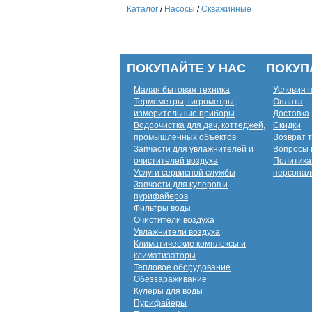
Каталог
/
Насосы
/
Скважинные
ПОКУПАЙТЕ У НАС
ПОКУП
Малая бытовая техника
Условия 
Термометры, гигрометры,
Оплата
измерительные приборы
Доставка
Водоочистка для дач, коттеджей,
Скидки
промышленных объектов
Возврат 
Запчасти для увлажнителей и
Вопросы 
очистителей воздуха
Политика
Услуги сервисной службы
персонал
Запчасти для кулеров и
пурифайеров
Фильтры воды
Очистители воздуха
Увлажнители воздуха
Климатические комплексы и
климатизаторы
Тепловое оборудование
Обеззараживание
Кулеры для воды
Пурифайеры