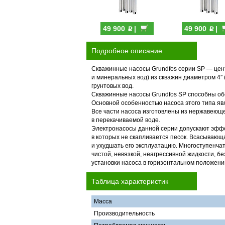
p
p
49 900
|
49 900
|
Подробное описание
Скважинные насосы Grundfos серии SP — цен
и минеральных вод) из скважин диаметром 4″
грунтовых вод.
Скважинные насосы Grundfos SP способны об
Основной особенностью насоса этого типа явл
Все части насоса изготовлены из нержавеюще
в перекачиваемой воде.
Электронасосы данной серии допускают эффек
в которых не скапливается песок. Всасывающ
и ухудшать его эксплуатацию. Многоступенч
чистой, невязкой, неагрессивной жидкости, 
установки насоса в горизонтальном положен
Таблица характеристик
Масса
Производительность