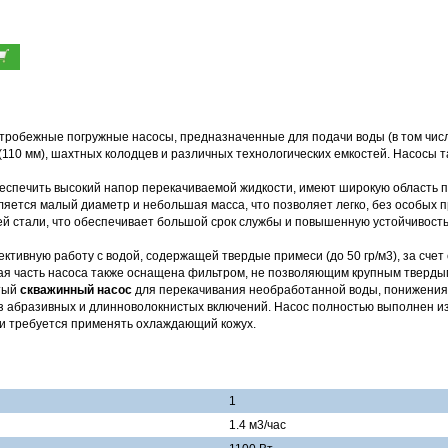
тробежные погружные насосы, предназначенные для подачи воды (в том чи
 (110 мм), шахтных колодцев и различных технологических емкостей. Насосы 
еспечить высокий напор перекачиваемой жидкости, имеют широкую область 
яется малый диаметр и небольшая масса, что позволяет легко, без особых п
й стали, что обеспечивает большой срок службы и повышенную устойчивость
тивную работу с водой, содержащей твердые примеси (до 50 гр/м3), за сче
ая часть насоса также оснащена фильтром, не позволяющим крупным тверды
атый
скважинный насос
для перекачивания необработанной воды, понижения
без абразивных и длинноволокнистых включений. Насос полностью выполнен 
ии требуется применять охлаждающий кожух.
1
1.4 м3/час