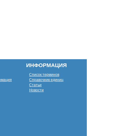
ИНФОРМАЦИЯ
Список терминов
рмация
Справочник единиц
Статьи
Новости