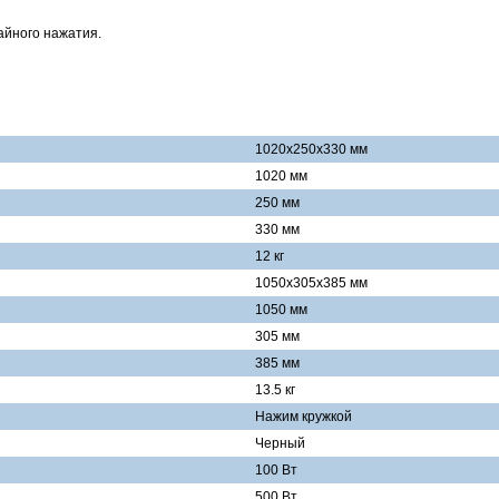
айного нажатия.
1020x250x330 мм
1020 мм
250 мм
330 мм
12 кг
1050x305x385 мм
1050 мм
305 мм
385 мм
13.5 кг
Нажим кружкой
Черный
100 Вт
500 Вт