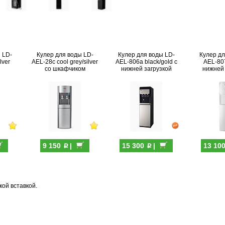
 LD-
Кулер для воды LD-
Кулер для воды LD-
Кулер дл
lver
AEL-28c cool grey/silver
AEL-806a black/gold с
AEL-807
со шкафчиком
нижней загрузкой
нижней 
p
p
9 150
|
15 300
|
13 10
ой вставкой.