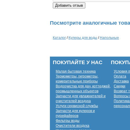
Посмотрите аналогичные това
Каталог
/
Кулеры для воды
/
Напольные
ПОКУПАЙТЕ У НАС
ПОКУП
Малая бытовая техника
Условия 
Термометры, гигрометры,
Оплата
измерительные приборы
Доставка
Водоочистка для дач, коттеджей,
Скидки
промышленных объектов
Возврат 
Запчасти для увлажнителей и
Вопросы 
очистителей воздуха
Политика
Услуги сервисной службы
персонал
Запчасти для кулеров и
пурифайеров
Фильтры воды
Очистители воздуха