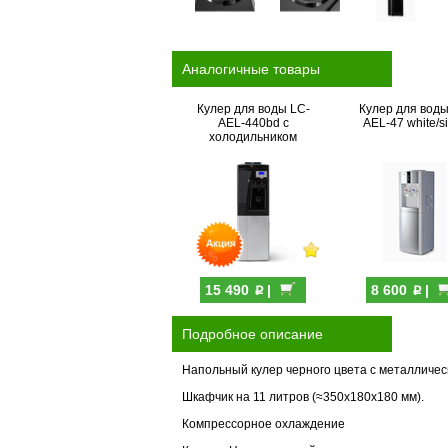
Аналогичные товары
Кулер для воды LC-
Кулер для воды
AEL-440bd с
AEL-47 white/si
холодильником
p
p
15 490
|
8 600
|
Подробное описание
Напольный кулер черного цвета с металлическ
Шкафчик на 11 литров (≈350x180x180 мм).
Компрессорное охлаждение