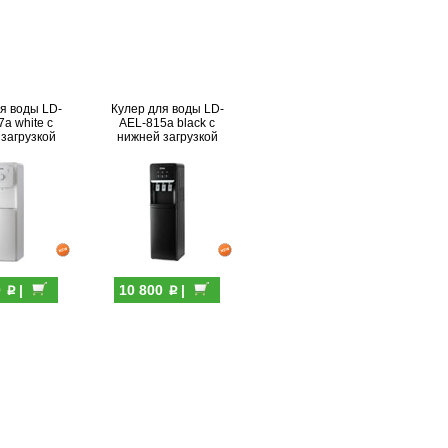
я воды LD-
Кулер для воды LD-
a white с
AEL-815a black с
загрузкой
нижней загрузкой
p
p
0
|
10 800
|