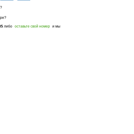
з?
оре?
85
либо
оставьте свой номер
и мы