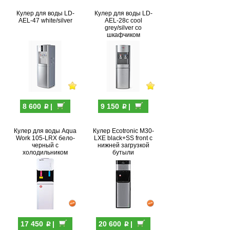
Кулер для воды LD-
Кулер для воды LD-
AEL-47 white/silver
AEL-28c cool
grey/silver со
шкафчиком
p
p
8 600
|
9 150
|
Кулер для воды Aqua
Кулер Ecotronic M30-
Work 105-LRX бело-
LXE black+SS front с
черный с
нижней загрузкой
холодильником
бутыли
p
p
17 450
|
20 600
|