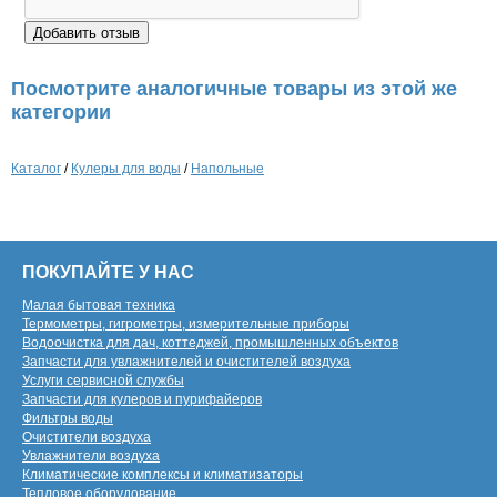
Посмотрите аналогичные товары из этой же
категории
Каталог
/
Кулеры для воды
/
Напольные
ПОКУПАЙТЕ У НАС
Малая бытовая техника
Термометры, гигрометры, измерительные приборы
Водоочистка для дач, коттеджей, промышленных объектов
Запчасти для увлажнителей и очистителей воздуха
Услуги сервисной службы
Запчасти для кулеров и пурифайеров
Фильтры воды
Очистители воздуха
Увлажнители воздуха
Климатические комплексы и климатизаторы
Тепловое оборудование