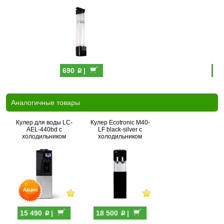
p
690
|
39
Аналогичные товары
Кулер для воды LC-
Кулер Ecotronic M40-
AEL-440bd с
LF black-silver с
холодильником
холодильником
p
p
15 490
|
18 500
|