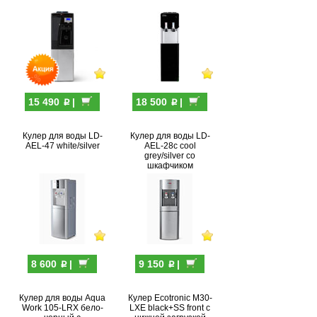
p
p
15 490
|
18 500
|
Кулер для воды LD-
Кулер для воды LD-
AEL-47 white/silver
AEL-28c cool
grey/silver со
шкафчиком
p
p
8 600
|
9 150
|
Кулер для воды Aqua
Кулер Ecotronic M30-
Work 105-LRX бело-
LXE black+SS front с