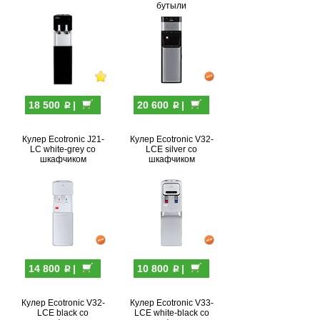
бутыли
p
p
18 500
|
20 600
|
Кулер Ecotronic J21-
Кулер Ecotronic V32-
LC white-grey со
LCE silver со
шкафчиком
шкафчиком
p
p
14 800
|
10 800
|
Кулер Ecotronic V32-
Кулер Ecotronic V33-
LCE black со
LCE white-black со