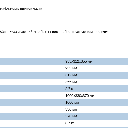
шкафчиком в нижней части.
Warm, указывающий, что бак нагрева набрал нужную температуру.
955x312x355 мм
955 мм
312 мм
355 мм
8.7 кг
1000x330x370 мм
1000 мм
330 мм
370 мм
8.7 кг