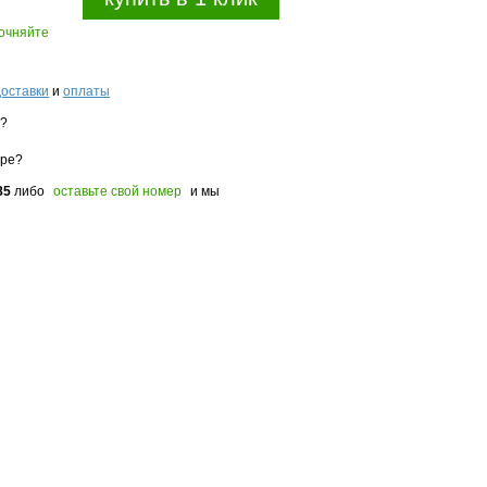
точняйте
доставки
и
оплаты
з?
оре?
85
либо
оставьте свой номер
и мы