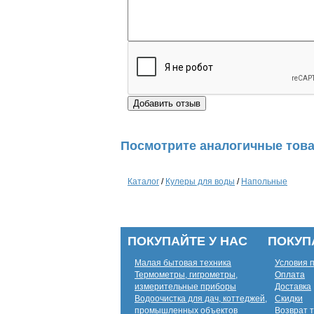
Посмотрите аналогичные това
Каталог
/
Кулеры для воды
/
Напольные
ПОКУПАЙТЕ У НАС
ПОКУП
Малая бытовая техника
Условия 
Термометры, гигрометры,
Оплата
измерительные приборы
Доставка
Водоочистка для дач, коттеджей,
Скидки
промышленных объектов
Возврат 