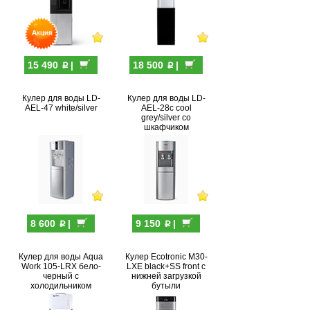
p
p
15 490
|
18 500
|
Кулер для воды LD-
Кулер для воды LD-
AEL-47 white/silver
AEL-28c cool
grey/silver со
шкафчиком
p
p
8 600
|
9 150
|
Кулер для воды Aqua
Кулер Ecotronic M30-
Work 105-LRX бело-
LXE black+SS front с
черный с
нижней загрузкой
холодильником
бутыли