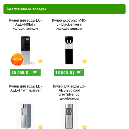
Аналогичные товары
Кулер для воды LC-
Кулер Ecotronic M40-
AEL-440bd с
LF black-silver с
холодильником
холодильником
p
p
15 490
|
18 500
|
Кулер для воды LD-
Кулер для воды LD-
AEL-47 white/silver
AEL-28c cool
grey/silver со
шкафчиком