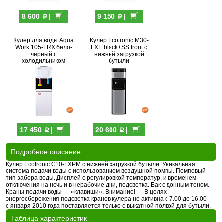
p
p
8 600
|
9 150
|
Кулер для воды Aqua
Кулер Ecotronic M30-
Work 105-LRX бело-
LXE black+SS front с
черный с
нижней загрузкой
холодильником
бутыли
p
p
17 450
|
20 600
|
Подробное описание
Кулер Ecotronic C10-LXPM с нижней загрузкой бутыли. Уникальная
система подачи воды с использованием воздушной помпы. Помповый
тип забора воды. Дисплей с регулировкой температур, и временем
отключения на ночь и в нерабочие дни, подсветка. Бак с донным теном.
Краны подачи воды — «клавиши». Внимание! — В целях
энергосбережения подсветка кранов кулера не активна с 7.00 до 16.00 —
c января 2010 года поставляется только с выкатной полкой для бутыли.
Таблица характеристик