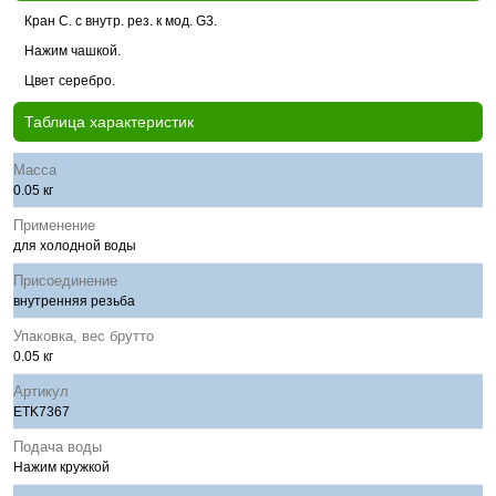
Кран C. с внутр. рез. к мод. G3.
Нажим чашкой.
Цвет серебро.
Таблица характеристик
Масса
0.05 кг
Применение
для холодной воды
Присоединение
внутренняя резьба
Упаковка, вес брутто
0.05 кг
Артикул
ETK7367
Подача воды
Нажим кружкой