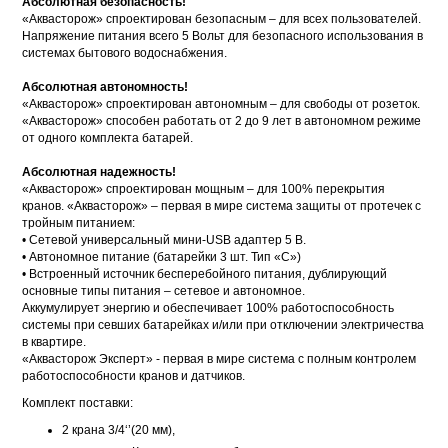
Абсолютная безопасность!
«Аквасторож» спроектирован безопасным – для всех пользователей.
Напряжение питания всего 5 Вольт для безопасного использования в
системах бытового водоснабжения.
Абсолютная автономность!
«Аквасторож» спроектирован автономным – для свободы от розеток.
«Аквасторож» способен работать от 2 до 9 лет в автономном режиме
от одного комплекта батарей.
Абсолютная надежность!
«Аквасторож» спроектирован мощным – для 100% перекрытия
кранов. «Аквасторож» – первая в мире система защиты от протечек с
тройным питанием:
• Сетевой универсальный мини-USB адаптер 5 В.
• Автономное питание (батарейки 3 шт. Тип «С»)
• Встроенный источник бесперебойного питания, дублирующий
основные типы питания – сетевое и автономное.
Аккумулирует энергию и обеспечивает 100% работоспособность
системы при севших батарейках и/или при отключении электричества
в квартире.
«Аквасторож Эксперт» - первая в мире система с полным контролем
работоспособности кранов и датчиков.
Комплект поставки:
2 крана 3/4‘’(20 мм),