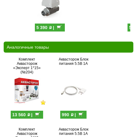
p
5 390
|
5 9
Аналогичные товары
Комплект
Аквасторож Блок
Аквасторож
питания 5.5В 1А
«Эксперт 1*15»
(№204)
p
p
13 560
|
990
|
Комплект
Аквасторож Блок
Аквасторож
питания 5.5В 1А