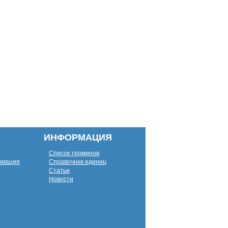
ИНФОРМАЦИЯ
Список терминов
рмация
Справочник единиц
Статьи
Новости