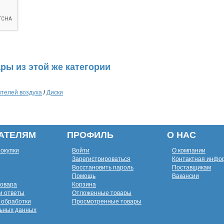
ры из этой же категории
ителей воздуха
/
Диски
АТЕЛЯМ
ПРОФИЛЬ
О НАС
покупки
Войти
О компании
Зарегистрироваться
Контактная инфо
Восстановить пароль
Поставщикам
Помощь
Вакансии
товара
Корзина
и ответы
Отложенные товары
 обработки
Просмотренные товары
ьных данных