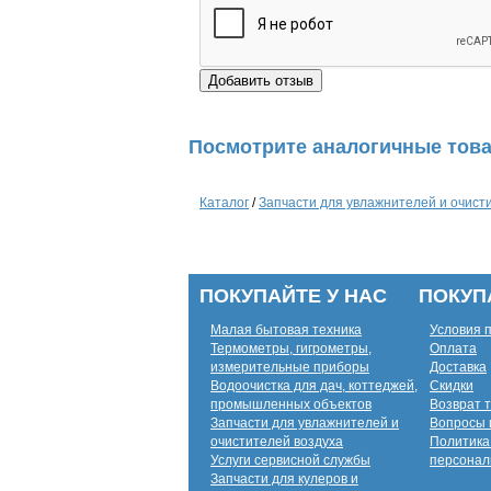
Посмотрите аналогичные това
Каталог
/
Запчасти для увлажнителей и очист
ПОКУПАЙТЕ У НАС
ПОКУП
Малая бытовая техника
Условия 
Термометры, гигрометры,
Оплата
измерительные приборы
Доставка
Водоочистка для дач, коттеджей,
Скидки
промышленных объектов
Возврат 
Запчасти для увлажнителей и
Вопросы 
очистителей воздуха
Политика
Услуги сервисной службы
персонал
Запчасти для кулеров и