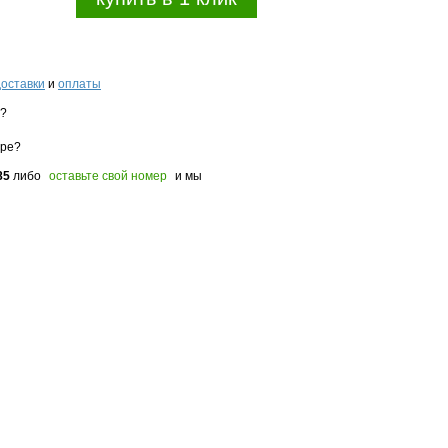
доставки
и
оплаты
з?
оре?
85
либо
оставьте свой номер
и мы