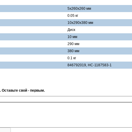
5x260x260 мм
0.05 кг
10x290x380 мм
Диск
10 мм
290 мм
380 мм
0.1 кг
846792019, НС-1187583-1
. Оставьте свой - первым.