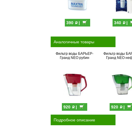
p
p
390
|
340
|
Аналогичные товары
Фильтр воды БАРЬЕР-
Фильтр воды БА
Гранд NEO рубин
Гранд NEO не
p
p
920
|
920
|
Подробное описание