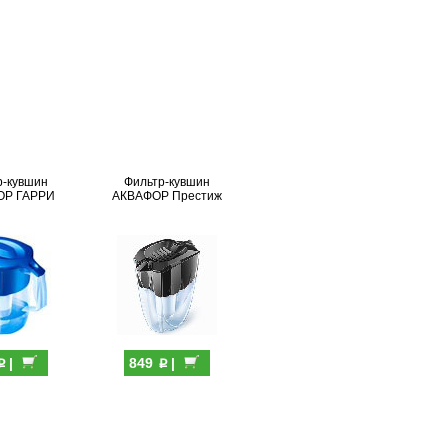
р-кувшин
Фильтр-кувшин
ОР ГАРРИ
АКВАФОР Престиж
p
p
|
849
|