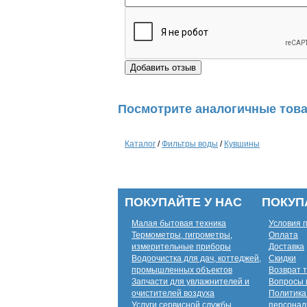
Посмотрите аналогичные това
Каталог
/
Фильтры воды
/
Кувшины
ПОКУПАЙТЕ У НАС
ПОКУП
Малая бытовая техника
Условия 
Термометры, гигрометры,
Оплата
измерительные приборы
Доставка
Водоочистка для дач, коттеджей,
Скидки
промышленных объектов
Возврат 
Запчасти для увлажнителей и
Вопросы 
очистителей воздуха
Политика
Услуги сервисной службы
персонал