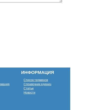
ИНФОРМАЦИЯ
Список терминов
рмация
Справочник единиц
Статьи
Новости