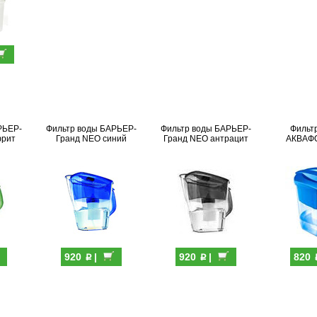
РЬЕР-
Фильтр воды БАРЬЕР-
Фильтр воды БАРЬЕР-
Фильт
фрит
Гранд NEO синий
Гранд NEO антрацит
АКВАФ
p
p
920
|
920
|
820