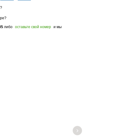
з?
оре?
85
либо
оставьте свой номер
и мы
›