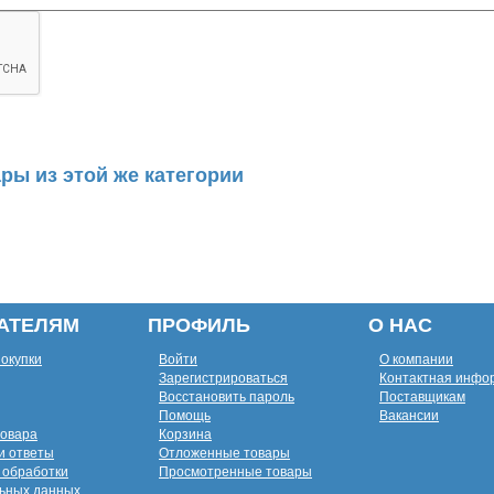
ры из этой же категории
АТЕЛЯМ
ПРОФИЛЬ
О НАС
покупки
Войти
О компании
Зарегистрироваться
Контактная инфо
Восстановить пароль
Поставщикам
Помощь
Вакансии
товара
Корзина
и ответы
Отложенные товары
 обработки
Просмотренные товары
ьных данных