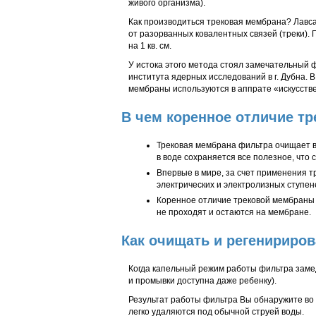
живого организма).
Как производиться трековая мембрана? Лавса
от разорванных ковалентных связей (треки). 
на 1 кв. см.
У истока этого метода стоял замечательный 
института ядерных исследований в г. Дубна.
мембраны используются в аппрате «искусстве
В чем коренное отличие т
Трековая мембрана фильтра очищает во
в воде сохраняется все полезное, что 
Впервые в мире, за счет применения 
электрических и электролизных ступен
Коренное отличие трековой мембраны от
не проходят и остаются на мембране.
Как очищать и регенириров
Когда капельный режим работы фильтра заме
и промывки доступна даже ребенку).
Результат работы фильтра Вы обнаружите во
легко удаляются под обычной струей воды.