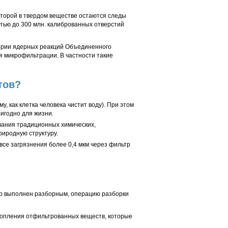
оторой в твердом веществе остаются следы
стью до 300 млн. калиброванных отверстий
тории ядерных реакций Объединенного
я микрофильтрации. В частности такие
тов?
 как клетка человека чистит воду). При этом
ригодно для жизни.
вания традиционных химических,
риродную структуру.
 все загрязнения более 0,4 мкм через фильтр
тр выполнен разборным, операцию разборки
копления отфильтрованных веществ, которые