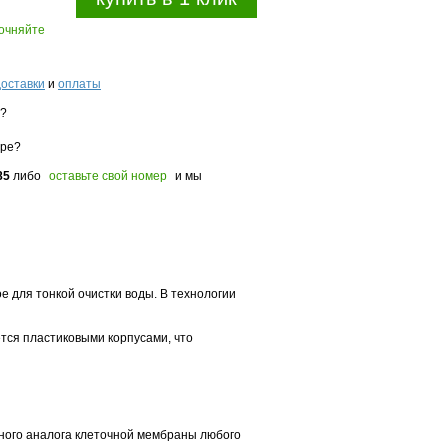
точняйте
доставки
и
оплаты
з?
оре?
85
либо
оставьте свой номер
и мы
 для тонкой очистки воды. В технологии
ется пластиковыми корпусами, что
ного аналога клеточной мембраны любого