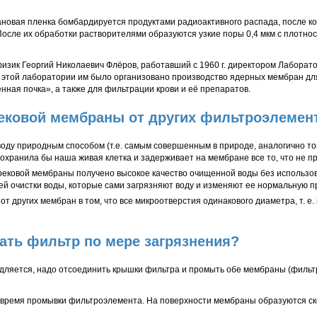
новая пленка бомбардируется продуктами радиоактивного распада, после к
После их обработки растворителями образуются узкие поры 0,4 мкм с плотно
физик Георгий Николаевич Флёров, работавший с 1960 г. директором Лабора
 В этой лаборатории им было организовано производство ядерных мембран дл
нная почка», а также для фильтрации крови и её препаратов.
рековой мембраны от других фильтроэлемен
ду природным способом (т.е. самым совершенным в природе, аналогично тому,
сохранила бы наша живая клетка и задерживает на мембране все то, что не п
трековой мембраны получено высокое качество очищенной воды без использо
ей очистки воды, которые сами загрязняют воду и изменяют ее нормальную п
 других мембран в том, что все микроотверстия одинакового диаметра, т. е.
ать фильтр по мере загрязнения?
дляется, надо отсоединить крышки фильтра и промыть обе мембраны (филь
 время промывки фильтроэлемента. На поверхности мембраны образуются с