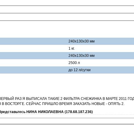
240x130x30 мм
1 кг.
240x130x30 мм
2500 л
до 12 л/сутки
ПЕРВЫЙ РАЗ Я ВЫПИСАЛА ТАКИЕ 2 ФИЛЬТРА СНЕЖИНКА В МАРТЕ 2011 ГО
Я В ВОСТОРГЕ. СЕЙЧАС ПРИШЛО ВРЕМЯ ЗАКАЗАТЬ НОВЫЕ - ОПЯТЬ 2.
Представьтесь НИНА НИКОЛАЕВНА (178.68.187.236)