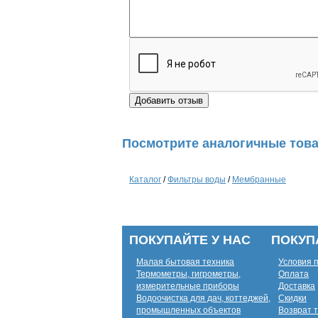
Посмотрите аналогичные това
Каталог
/
Фильтры воды
/
Мембранные
ПОКУПАЙТЕ У НАС
ПОКУП
Малая бытовая техника
Условия 
Термометры, гигрометры,
Оплата
измерительные приборы
Доставка
Водоочистка для дач, коттеджей,
Скидки
промышленных объектов
Возврат 