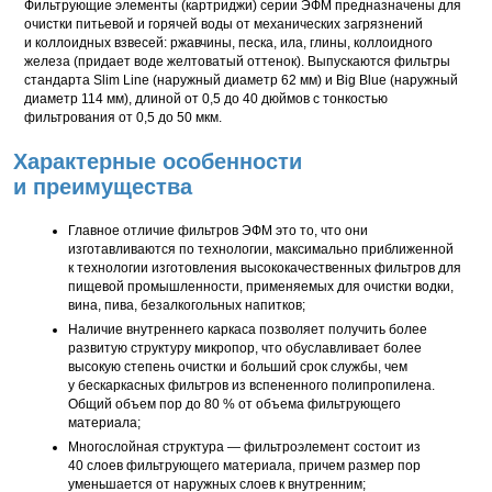
Фильтрующие элементы (картриджи) серии ЭФМ предназначены для
очистки питьевой и горячей воды от механических загрязнений
и коллоидных взвесей: ржавчины, песка, ила, глины, коллоидного
железа (придает воде желтоватый оттенок). Выпускаются фильтры
стандарта Slim Line (наружный диаметр 62 мм) и Big Blue (наружный
диаметр 114 мм), длиной от 0,5 до 40 дюймов с тонкостью
фильтрования от 0,5 до 50 мкм.
Характерные особенности
и преимущества
Главное отличие фильтров ЭФМ это то, что они
изготавливаются по технологии, максимально приближенной
к технологии изготовления высококачественных фильтров для
пищевой промышленности, применяемых для очистки водки,
вина, пива, безалкогольных напитков;
Наличие внутреннего каркаса позволяет получить более
развитую структуру микропор, что обуславливает более
высокую степень очистки и больший срок службы, чем
у бескаркасных фильтров из вспененного полипропилена.
Общий объем пор до 80 % от объема фильтрующего
материала;
Многослойная структура — фильтроэлемент состоит из
40 слоев фильтрующего материала, причем размер пор
уменьшается от наружных слоев к внутренним;