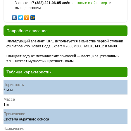
Звоните:
+7 (382) 221-06-85
либо
оставьте свой номер
и
мы перезвоним.
Подробное описание
Фильтрующий элемент K871 используется в качестве первой ступени
фильтров Prio Новая Вода Expert М200, М300, М310, М312 и М400.
Очищает воду от механических примесей — песка, ила, ржавчины и
т.п. Снижает мутность и цветность воды.
Таблица характеристик
Пористость
5 мкм
Масса
1 кг
Применение
Система обратного осмоса
Назначение