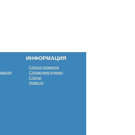
ИНФОРМАЦИЯ
Список терминов
рмация
Справочник единиц
Статьи
Новости