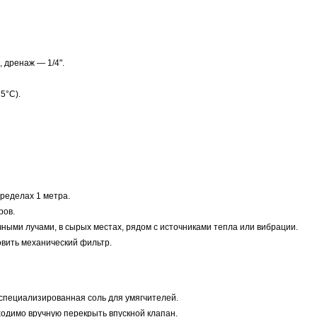
 дренаж — 1/4".
5°C).
ределах 1 метра.
ров.
ыми лучами, в сырых местах, рядом с источниками тепла или вибрации.
вить механический фильтр.
 специализированная соль для умягчителей.
одимо вручную перекрыть впускной клапан.