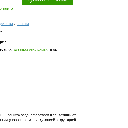
точняйте
доставки
и
оплаты
з?
оре?
85
либо
оставьте свой номер
и мы
ь — защита водонагревателя и сантехники от
онным управлением с индикацией и функцией