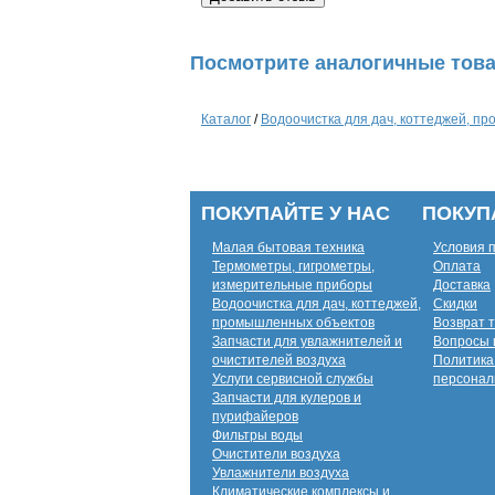
Посмотрите аналогичные това
Каталог
/
Водоочистка для дач, коттеджей, п
ПОКУПАЙТЕ У НАС
ПОКУП
Малая бытовая техника
Условия 
Термометры, гигрометры,
Оплата
измерительные приборы
Доставка
Водоочистка для дач, коттеджей,
Скидки
промышленных объектов
Возврат 
Запчасти для увлажнителей и
Вопросы 
очистителей воздуха
Политика
Услуги сервисной службы
персонал
Запчасти для кулеров и
пурифайеров
Фильтры воды
Очистители воздуха
Увлажнители воздуха
Климатические комплексы и