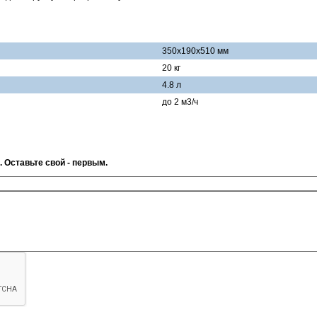
350x190x510 мм
20 кг
4.8 л
до 2 м3/ч
. Оставьте свой - первым.