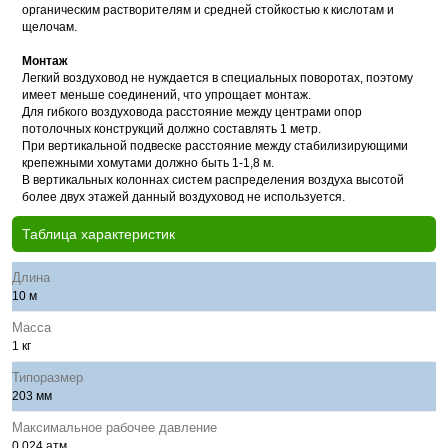
органическим растворителям и средней стойкостью к кислотам и
щелочам.
Монтаж
Легкий воздуховод не нуждается в специальных поворотах, поэтому
имеет меньше соединений, что упрощает монтаж.
Для гибкого воздуховода расстояние между центрами опор
потолочных конструкций должно составлять 1 метр.
При вертикальной подвеске расстояние между стабилизирующими
крепежными хомутами должно быть 1-1,8 м.
В вертикальных колоннах систем распределения воздуха высотой
более двух этажей данный воздуховод не используется.
Таблица характеристик
Длина
10 м
Масса
1 кг
Типоразмер
203 мм
Максимальное рабочее давление
0.024 атм