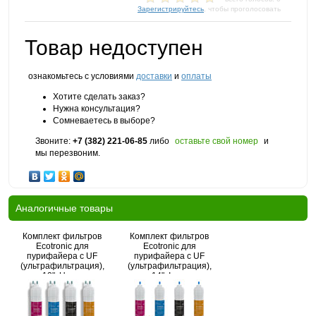
Зарегистрируйтесь
, чтобы проголосовать
Товар недоступен
ознакомьтесь с условиями
доставки
и
оплаты
Хотите сделать заказ?
Нужна консультация?
Сомневаетесь в выборе?
Звоните:
+7 (382) 221-06-85
либо
оставьте свой номер
и
мы перезвоним.
Аналогичные товары
Комплект фильтров
Комплект фильтров
Ecotronic для
Ecotronic для
пурифайера c UF
пурифайера c UF
(ультрафильтрация),
(ультрафильтрация),
12", U-тип
14", I-тип