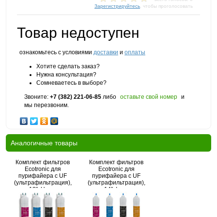
Зарегистрируйтесь
, чтобы проголосовать
Товар недоступен
ознакомьтесь с условиями
доставки
и
оплаты
Хотите сделать заказ?
Нужна консультация?
Сомневаетесь в выборе?
Звоните:
+7 (382) 221-06-85
либо
оставьте свой номер
и
мы перезвоним.
Аналогичные товары
Комплект фильтров
Комплект фильтров
Ecotronic для
Ecotronic для
пурифайера c UF
пурифайера c UF
(ультрафильтрация),
(ультрафильтрация),
12", U-тип
14", I-тип