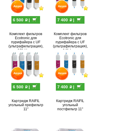
p
p
6 500
|
7 400
|
Комплект фильтров
Комплект фильтров
Ecotronic для
Ecotronic для
пурифайера c UF
пурифайера c UF
(ультрафильтрация),
(ультрафильтрация),
12", U-тип
14", I-тип
p
p
6 500
|
7 400
|
Картридж RAIFIL
Картридж RAIFIL
угольный префильтр
угольный
11"
постфильтр 11"