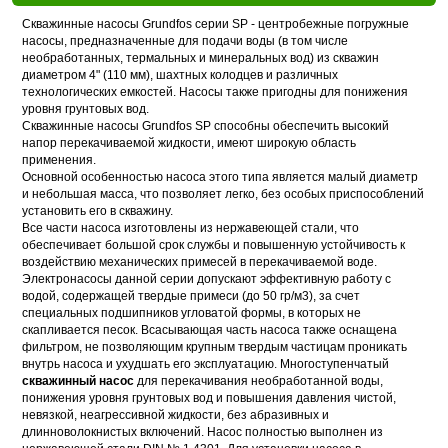
Скважинные насосы Grundfos серии SP - центробежные погружные
насосы, предназначенные для подачи воды (в том числе
необработанных, термальных и минеральных вод) из скважин
диаметром 4" (110 мм), шахтных колодцев и различных
технологических емкостей. Насосы также пригодны для понижения
уровня грунтовых вод.
Скважинные насосы Grundfos SP способны обеспечить высокий
напор перекачиваемой жидкости, имеют широкую область
применения.
Основной особенностью насоса этого типа является малый диаметр
и небольшая масса, что позволяет легко, без особых приспособлений
установить его в скважину.
Все части насоса изготовлены из нержавеющей стали, что
обеспечивает большой срок службы и повышенную устойчивость к
воздействию механических примесей в перекачиваемой воде.
Электронасосы данной серии допускают эффективную работу с
водой, содержащей твердые примеси (до 50 гр/м3), за счет
специальных подшипников угловатой формы, в которых не
скапливается песок. Всасывающая часть насоса также оснащена
фильтром, не позволяющим крупным твердым частицам проникать
внутрь насоса и ухудшать его эксплуатацию. Многоступенчатый
скважинный насос
для перекачивания необработанной воды,
понижения уровня грунтовых вод и повышения давления чистой,
невязкой, неагрессивной жидкости, без абразивных и
длинноволокнистых включений. Насос полностью выполнен из