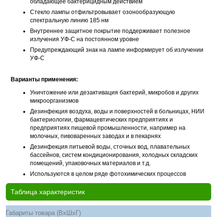
обладающее бактерицидным действием
Стекло лампы отфильтровывает озонообразующую
спектральную линию 185 нм
Внутреннее защитное покрытие поддерживает полезное
излучения УФ-С на постоянном уровне
Предупреждающий знак на лампе информирует об излучении
УФ-С
Варианты применения:
Уничтожение или дезактивация бактерий, микробов и других
микроорганизмов
Дезинфекция воздуха, воды и поверхностей в больницах, НИИ
бактериологии, фармацевтических предприятиях и
предприятиях пищевой промышленности, например на
молочных, пивоваренных заводах и в пекарнях
Дезинфекция питьевой воды, сточных вод, плавательных
бассейнов, систем кондиционирования, холодных складских
помещений, упаковочных материалов и т.д.
Используются в целом ряде фотохимических процессов
Таблица характеристик
Габариты товара (ВхШхГ)