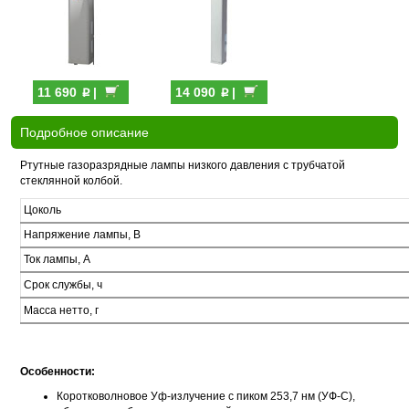
p
p
11 690
|
14 090
|
Подробное описание
Ртутные газоразрядные лампы низкого давления с трубчатой
стеклянной колбой.
Цоколь
Напряжение лампы, В
Ток лампы, А
Срок службы, ч
Масса нетто, г
Особенности:
Коротковолновое Уф-излучение с пиком 253,7 нм (УФ-С),