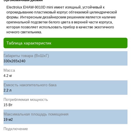
Эргономичный дизайн
Electrolux EHAW-9010D mini имеет изящный, устойчивый к
опрокидыванию пластиковый корпус обтекаемой цилиндрической
формы. Интересным дизайнерским решением является наличие
оригинальной подсветки белого цвета в верхней части корпуса,
которая позволяет использовать прибор в качестве экзотичного
ночного светильника.
Таблица характеристик
Габариты товара (ВхШхГ)
330х265х240
Масса
4.2 кг
Емкость накопительного бака
2.2 л
Потребляемая мощность
15 Вт
Максимальная площадь помещения
19 м2
Подключение