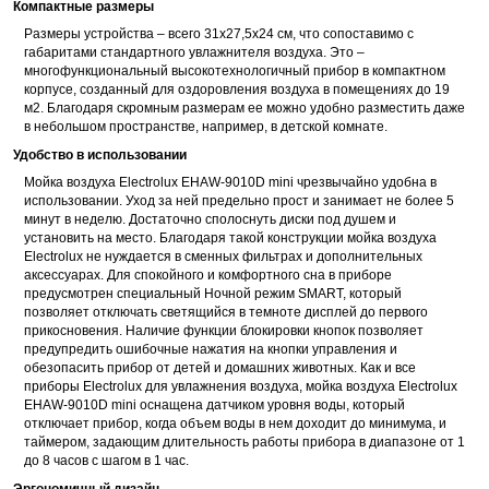
Компактные размеры
Размеры устройства – всего 31х27,5х24 см, что сопоставимо с
габаритами стандартного увлажнителя воздуха. Это –
многофункциональный высокотехнологичный прибор в компактном
корпусе, созданный для оздоровления воздуха в помещениях до 19
м2. Благодаря скромным размерам ее можно удобно разместить даже
в небольшом пространстве, например, в детской комнате.
Удобство в использовании
Мойка воздуха Electrolux EHAW-9010D mini чрезвычайно удобна в
использовании. Уход за ней предельно прост и занимает не более 5
минут в неделю. Достаточно сполоснуть диски под душем и
установить на место. Благодаря такой конструкции мойка воздуха
Electrolux не нуждается в сменных фильтрах и дополнительных
аксессуарах. Для спокойного и комфортного сна в приборе
предусмотрен специальный Ночной режим SMART, который
позволяет отключать светящийся в темноте дисплей до первого
прикосновения. Наличие функции блокировки кнопок позволяет
предупредить ошибочные нажатия на кнопки управления и
обезопасить прибор от детей и домашних животных. Как и все
приборы Electrolux для увлажнения воздуха, мойка воздуха Electrolux
EHAW-9010D mini оснащена датчиком уровня воды, который
отключает прибор, когда объем воды в нем доходит до минимума, и
таймером, задающим длительность работы прибора в диапазоне от 1
до 8 часов с шагом в 1 час.