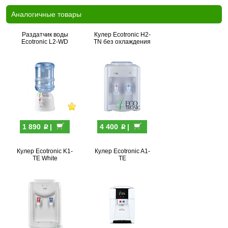
Аналогичные товары
Раздатчик воды
Кулер Ecotronic H2-
Ecotronic L2-WD
TN без охлаждения
p
p
1 890
|
4 400
|
Кулер Ecotronic K1-
Кулер Ecotronic A1-
TE White
TE