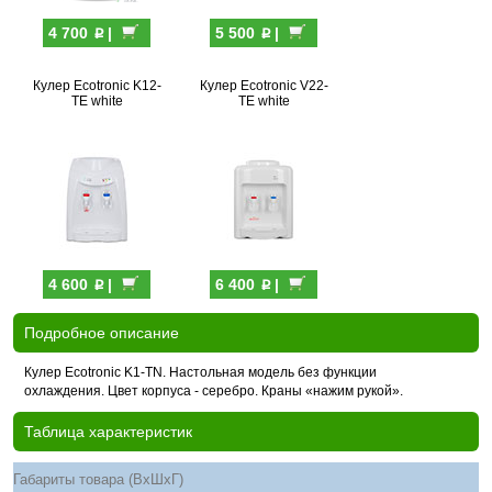
p
p
4 700
|
5 500
|
Кулер Ecotronic K12-
Кулер Ecotronic V22-
TE white
TE white
p
p
4 600
|
6 400
|
Подробное описание
Кулер Ecotronic K1-TN. Настольная модель без функции
охлаждения. Цвет корпуса - серебро. Краны «нажим рукой».
Таблица характеристик
Габариты товара (ВхШхГ)