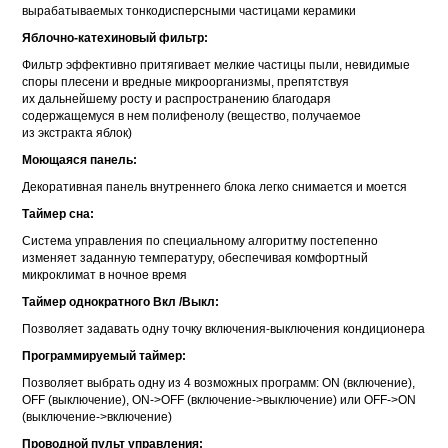
вырабатываемых тонкодисперсными частицами керамики
Яблочно-катехиновый фильтр:
Фильтр эффективно притягивает мелкие частицы пыли, невидимые
споры плесени и вредные микроорганизмы, препятствуя
их дальнейшему росту и распространению благодаря
содержащемуся в нем полифенолу (вещество, получаемое
из экстракта яблок)
Моющаяся панель:
Декоративная панель внутреннего блока легко снимается и моется
Таймер сна:
Система управления по специальному алгоритму постепенно
изменяет заданную температуру, обеспечивая комфортный
микроклимат в ночное время
Таймер однократного Вкл /Выкл:
Позволяет задавать одну точку включения-выключения кондиционера
Программируемый таймер:
Позволяет выбрать одну из 4 возможных программ: ON (включение),
OFF (выключение), ON->OFF (включение->выключение) или OFF->ON
(выключение->включение)
Проводной пульт управления: