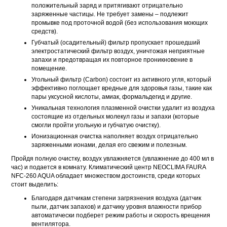
положительный заряд и притягивают отрицательно
заряженные частицы. Не требует замены – подлежит
промывке под проточной водой (без использования моющих
средств).
Губчатый (осадительный) фильтр пропускает прошедший
электростатический фильтр воздух, уничтожая неприятные
запахи и предотвращая их повторное проникновение в
помещение.
Угольный фильтр (Carbon) состоит из активного угля, который
эффективно поглощает вредные для здоровья газы, такие как
пары уксусной кислоты, амиак, формальдегид и другие.
Уникальная технология плазменной очистки удалит из воздуха
состоящие из отдельных молекул газы и запахи (которые
смогли пройти угольную и губчатую очистку).
Ионизационная очистка наполняет воздух отрицательно
заряженными ионами, делая его свежим и полезным.
Пройдя полную очистку, воздух увлажняется (увлажнение до 400 мл в
час) и подается в комнату. Климатический центр NEOCLIMA FAURA
NFC-260 AQUA обладает множеством достоинств, среди которых
стоит выделить:
Благодаря датчикам степени загрязнения воздуха (датчик
пыли, датчик запахов) и датчику уровня влажности прибор
автоматически подберет режим работы и скорость врещения
вентилятора.