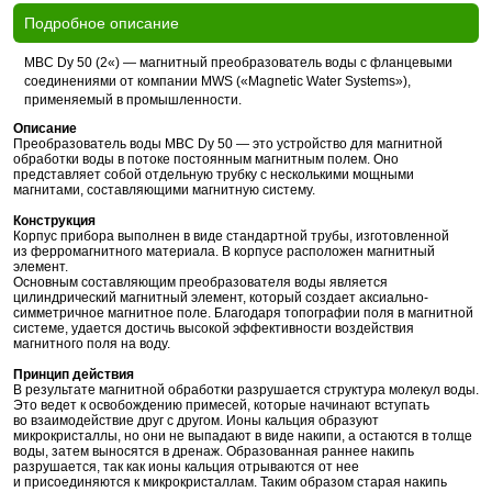
Подробное описание
МВС Dy 50 (2«) — магнитный преобразователь воды с фланцевыми
соединениями от компании MWS («Magnetic Water Systems»),
применяемый в промышленности.
Описание
Преобразователь воды МВС Dy 50 — это устройство для магнитной
обработки воды в потоке постоянным магнитным полем. Оно
представляет собой отдельную трубку с несколькими мощными
магнитами, составляющими магнитную систему.
Конструкция
Корпус прибора выполнен в виде стандартной трубы, изготовленной
из ферромагнитного материала. В корпусе расположен магнитный
элемент.
Основным составляющим преобразователя воды является
цилиндрический магнитный элемент, который создает аксиально-
симметричное магнитное поле. Благодаря топографии поля в магнитной
системе, удается достичь высокой эффективности воздействия
магнитного поля на воду.
Принцип действия
В результате магнитной обработки разрушается структура молекул воды.
Это ведет к освобождению примесей, которые начинают вступать
во взаимодействие друг с другом. Ионы кальция образуют
микрокристаллы, но они не выпадают в виде накипи, а остаются в толще
воды, затем выносятся в дренаж. Образованная раннее накипь
разрушается, так как ионы кальция отрываются от нее
и присоединяются к микрокристаллам. Таким образом старая накипь