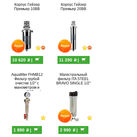
Корпус Гейзер
Корпус Гейзер
Премьер 10BB
Премьер 20BB
p
p
10 620
|
11 290
|
Aquafilter FHMB12
Магистральный
Фильтр грубой
фильтр ITA STEEL
очистки 1/2" с
BRAVO SINGLE 1/2"
манометром и
краном (100мкм)
p
p
1 890
|
2 990
|