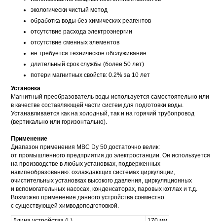
экологически чистый метод
обработка воды без химических реагентов
отсутствие расхода электроэнергии
отсутствие сменных элементов
не требуется техническое обслуживание
длительный срок службы (более 50 лет)
потери магнитных свойств: 0.2% за 10 лет
Установка
Магнитный преобразователь воды используется самостоятельно или
в качестве составляющей части систем для подготовки воды.
Устанавливается как на холодный, так и на горячий трубопровод
(вертикально или горизонтально).
Применение
Диапазон применения МВС Dy 50 достаточно велик:
от промышленного предприятия до электростанции. Он используется
на производстве в любых установках, подверженных
накипеобразованию: охлаждающих системах циркуляции,
очистительных установках высокого давления, циркуляционных
и вспомогательных насосах, конденсаторах, паровых котлах и т.д.
Возможно применение данного устройства совместно
с существующей химводоподготовкой.
Длина устройства (L)
170 мм