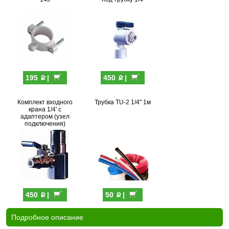
p
p
195
|
450
|
Комплект входного
Трубка TU-2 1/4" 1м
крана 1/4' с
адаптером (узел
подключения)
p
p
450
|
50
|
Подробное описание