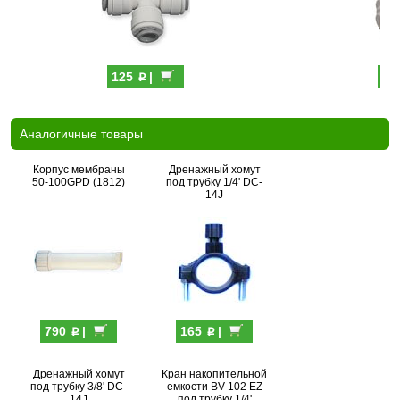
p
125
|
14
Аналогичные товары
Корпус мембраны
Дренажный хомут
50-100GPD (1812)
под трубку 1/4' DC-
14J
p
p
790
|
165
|
Дренажный хомут
Кран накопительной
под трубку 3/8' DC-
емкости BV-102 EZ
14J
под трубку 1/4'