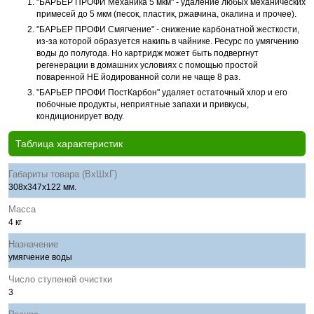
"БАРЬЕР ПРОФИ Механика 5 мкм" - удаление любых механических
примесей до 5 мкм (песок, пластик, ржавчина, окалина и прочее).
"БАРЬЕР ПРОФИ Смягчение" - снижение карбонатной жесткости,
из-за которой образуется накипь в чайнике. Ресурс по умягчению
воды до полугода. Но картридж может быть подвергнут
регенерации в домашних условиях с помощью простой
поваренной НЕ йодированной соли не чаще 8 раз.
"БАРЬЕР ПРОФИ ПостКарбон" удаляет остаточный хлор и его
побочные продукты, неприятные запахи и привкусы,
кондиционирует воду.
Таблица характеристик
Габариты товара (ВхШхГ)
308x347x122 мм.
Масса
4 кг
Назначение
умягчение воды
Число ступеней очистки
3