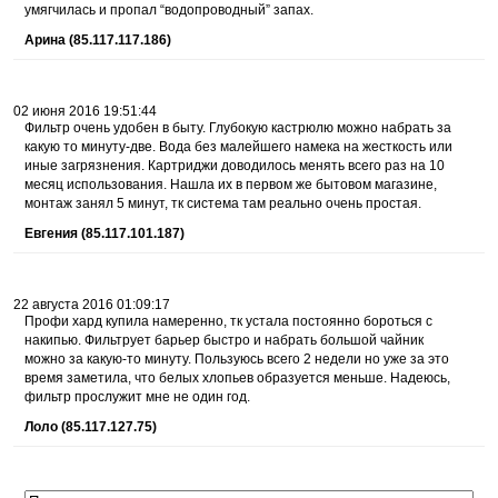
умягчилась и пропал “водопроводный” запах.
Арина (85.117.117.186)
02 июня 2016 19:51:44
Фильтр очень удобен в быту. Глубокую кастрюлю можно набрать за
какую то минуту-две. Вода без малейшего намека на жесткость или
иные загрязнения. Картриджи доводилось менять всего раз на 10
месяц использования. Нашла их в первом же бытовом магазине,
монтаж занял 5 минут, тк система там реально очень простая.
Евгения (85.117.101.187)
22 августа 2016 01:09:17
Профи хард купила намеренно, тк устала постоянно бороться с
накипью. Фильтрует барьер быстро и набрать большой чайник
можно за какую-то минуту. Пользуюсь всего 2 недели но уже за это
время заметила, что белых хлопьев образуется меньше. Надеюсь,
фильтр прослужит мне не один год.
Лоло (85.117.127.75)