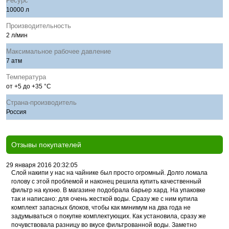
Ресурс
10000 л
Производительность
2 л/мин
Максимальное рабочее давление
7 атм
Температура
от +5 до +35 °С
Страна-производитель
Россия
Отзывы покупателей
29 января 2016 20:32:05
Слой накипи у нас на чайнике был просто огромный. Долго ломала
голову с этой проблемой и наконец решила купить качественный
фильтр на кухню. В магазине подобрала барьер хард. На упаковке
так и написано: для очень жесткой воды. Сразу же с ним купила
комплект запасных блоков, чтобы как минимум на два года не
задумываться о покупке комплектующих. Как установила, сразу же
почувствовала разницу во вкусе фильтрованной воды. Заметно