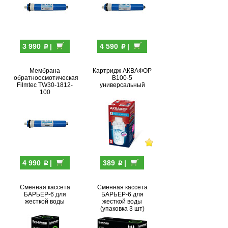
p
p
3 990
|
4 590
|
Мембрана
Картридж АКВАФОР
обратноосмотическая
В100-5
Filmtec TW30-1812-
универсальный
100
p
p
4 990
|
389
|
Сменная кассета
Сменная кассета
БАРЬЕР-6 для
БАРЬЕР-6 для
жесткой воды
жесткой воды
(упаковка 3 шт)