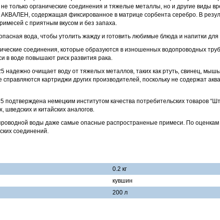
е только органические соединения и тяжелые металлы, но и другие виды вр
АКВАЛЕН, содержащая фиксированное в матрице сорбента серебро. В результ
примесей с приятным вкусом и без запаха.
зопасная вода, чтобы утолить жажду и готовить любимые блюда и напитки для 
анические соединения, которые образуются в изношенных водопроводных труб
и в воде повышают риск развития рака.
 надежно очищает воду от тяжелых металлов, таких как ртуть, свинец, мышь
е справляются картриджи других производителей, поскольку не содержат ак
 подтверждена немецким институтом качества потребительских товаров “Штифт
, шведских и китайских аналогов.
проводной воды даже самые опасные распространеные примеси. По оценкам э
ских соединений.
0.2 кг
кувшин
200 л