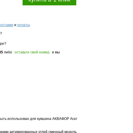
доставки
и
оплаты
з?
оре?
85
либо
оставьте свой номер
и мы
ыть использован для кувшина АКВАФОР Агат
ками активированных углей сменный модуль