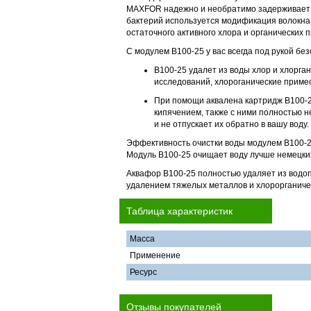
MAXFOR надежно и необратимо задерживает н
бактерий используется модификация волокна 
остаточного активного хлора и органических 
С модулем B100-25 у вас всегда под рукой бе
B100-25 удалет из воды хлор и хлорг
исследований, хлороганические примес
При помощи аквалена картридж B100-25
кипячением, также с ними полностью н
и не отпускает их обратно в вашу воду.
Эффективность очистки воды модулем B100-25
Модуль B100-25 очищает воду лучше немецких
Аквафор B100-25 полностью удаляет из водо
удалением тяжелых металлов и хлорорганиче
Таблица характеристик
Масса
Применение
Ресурс
Отзывы покупателей