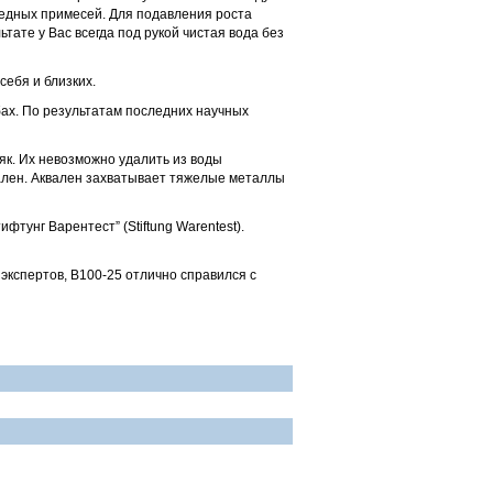
едных примесей. Для подавления роста
ате у Вас всегда под рукой чистая вода без
себя и близких.
ах. По результатам последних научных
як. Их невозможно удалить из воды
вален. Аквален захватывает тяжелые металлы
унг Варентест” (Stiftung Warentest).
кспертов, B100-25 отлично справился с