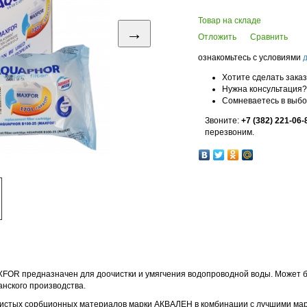
Товар на складе
→
Отложить
Сравнить
ознакомьтесь с условиями
Хотите сделать зака
Нужна консультация?
Сомневаетесь в выб
Звоните:
+7 (382) 221-06-
перезвоним.
R предназначен для доочистки и умягчения водопроводной воды. Может б
анского производства.
истых сорбционных материалов марки АКВАЛЕН в комбинации с лучшими мар