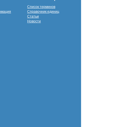
Список терминов
рмация
Справочник единиц
Статьи
Новости