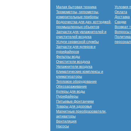
Малая бытовая техника
Условия 
Термометры, гигрометры,
Оплата
измерительные приборы
Доставка
Водоочистка для дач, коттеджей,
Скидки
промышленных объектов
Возврат 
Запчасти для увлажнителей и
Вопросы 
очистителей воздуха
Политика
Услуги сервисной службы
персонал
Запчасти для кулеров и
пурифайеров
Фильтры воды
Очистители воздуха
Увлажнители воздуха
Климатические комплексы и
климатизаторы
Тепловое оборудование
Обеззараживание
Кулеры для воды
Пурифайеры
Питьевые фонтанчики
Товары для здоровья
Магнитные преобразователи,
активаторы
Вентиляция
Насосы