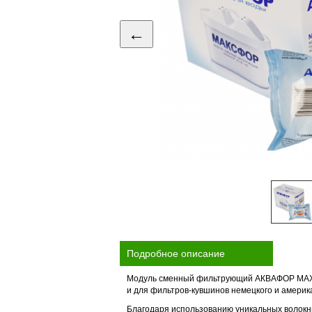
←
Подробное описание
Модуль сменный фильтрующий АКВАФОР MAXFO
и для фильтров-кувшинов немецкого и америк
Благодаря использованию уникальных волокн