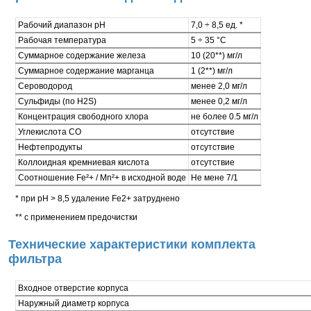
Рабочий диапазон pH
7,0 ÷ 8,5 ед. *
Рабочая температура
5 ÷ 35 °С
Суммарное содержание железа
10 (20**) мг/л
Суммарное содержание марганца
1 (2**) мг/л
Сероводород
менее 2,0 мг/л
Сульфиды (по H2S)
менее 0,2 мг/л
Концентрация свободного хлора
не более 0.5 мг/л
Углекислота CO
отсутствие
Нефтепродукты
отсутствие
Коллоидная кремниевая кислота
отсутствие
Соотношение Fe²+ / Mn²+ в исходной воде
Не мене 7/1
* при pH > 8,5 удаление Fe2+ затруднено
** с применением предочистки
Технические характеристики комплекта
фильтра
Входное отверстие корпуса
Наружный диаметр корпуса