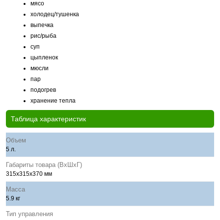
мясо
холодец/тушенка
выпечка
рис/рыба
суп
цыпленок
мюсли
пар
подогрев
хранение тепла
Таблица характеристик
Объем
5 л.
Габариты товара (ВхШхГ)
315х315х370 мм
Масса
5.9 кг
Тип управления