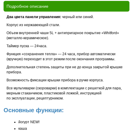
Подробное описание
Два цвета панели управления:
черный или синий.
Корпус из нержавеющей стали.
Объем внутренней чаши 5L + антипригарное покрытие «Whitford»
(металло-керамическое).
Таймер пуска — 24часа.
Функция «сохранения тепла» — 24 часа, прибор автоматически
(вручную) переходит в этот режим после окончания программы.
Дополнительная степень защиты при не до конца закрытой крышке
прибора.
Возможность фиксации крышки прибора в ручке корпуса.
Все мультиварки (скороварки) в комплектации с решеткой для пара,
мерным стаканчиком, пластиковой ложкой, инструкцией
по эксплуатации, рецептурником.
Основные функции:
йогурт NEW!
каша