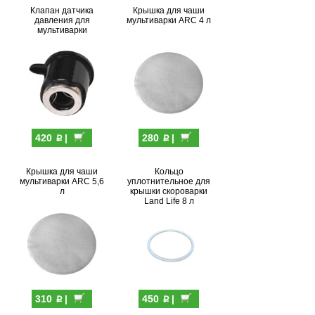
Клапан датчика
Крышка для чаши
давления для
мультиварки ARC 4 л
мультиварки
p
p
420
|
280
|
Крышка для чаши
Кольцо
мультиварки ARC 5,6
уплотнительное для
л
крышки скороварки
Land Life 8 л
p
p
310
|
450
|