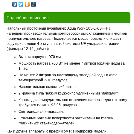
Подробное описание
Напольный проточный пурифайер Aqua Work 105-LR/SF+F с
нагревом, производительным компрессорным охлаждением и кнопкой
принудительного нагрева. Подключается к водопроводу и очищает
воду при помощи 4-х ступенчатой системы UF-ультрафильтрации
(фильтры 12-14 дюймов).
Высота корпуса - 970 мм;
Мощность нагрева 700 Вт, не менее 7 литров горячей воды за
1 час;
Не менее 2 литров по-настоящему холодной воды в час с
температурой 7-10 градусов;
Накопительная емкость ~2 литра;
2 краника типа "нажим кружкой" с удлиненными "лапками";
Кнопка для принудительного включения нагрева - для тех, кому
требуется кипяток 92-95 градусов;
Светодиодная индикация;
Стальные боковые поверхности рассчитаны на крепеж
"магнитных" стаканодержателей.
Как и другие аппараты с префиксом R в кодировке модели,