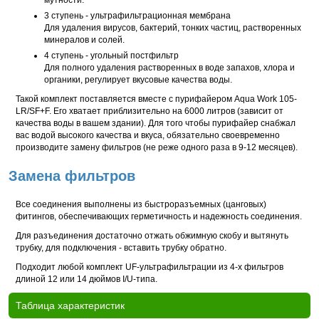
мутности.
3 ступень - ультрафильтрационная мембрана
Для удаления вирусов, бактерий, тонких частиц, растворенных
минералов и солей.
4 ступень - угольный постфильтр
Для полного удаления растворенных в воде запахов, хлора и
органики, регулирует вкусовые качества воды.
Такой комплект поставляется вместе с пурифайером Aqua Work 105-
LR/SF+F. Его хватает приблизительно на 6000 литров (зависит от
качества воды в вашем здании). Для того чтобы пурифайер снабжал
вас водой высокого качества и вкуса, обязательно своевременно
производите замену фильтров (не реже одного раза в 9-12 месяцев).
Замена фильтров
Все соединения выполнены из быстроразъемных (цанговых)
фитингов, обеспечивающих герметичность и надежность соединения.
Для разъединения достаточно отжать обжимную скобу и вытянуть
трубку, для подключения - вставить трубку обратно.
Подходит любой комплект UF-ультрафильтрации из 4-х фильтров
длиной 12 или 14 дюймов I/U-типа.
Таблица характеристик