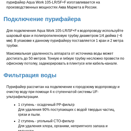
пурифайер Aqua Work 105-LR/SF+F изготавливается на
производственных мощностях Аква Маркета в России.
Подключение пурифайера
Для подключения Aqua Work 105-LR/SF+F к водопроводу используйте
шаровый кран и полипропиленовую трубку диаметром 1/4 дюйма (~6
мм). В упаковке к данному пурифайеру поставляется 1 кран и 2 метра
трубки.
Максимальная удаленность аппарата от источника воды может
достигать до 50 метров. Тонкую и гибкую трубку несложно провести по
офисному потолку, задекорировать в плинтусе или кабель-канале.
Фильтрация воды
Пурифайер рассчитан на подключение к городскому водопроводу и
очистку воду при помощи 4-х ступенчатой системы UF-
ультрафильтрации.
1 ступень - осадочный PP-фильтр
Для удаления 90% поступающих с водой твердых частиц,
грязи и пыли.
2 ступень - угольный CTO-фильтр
Для удаления хлора, органики, неприятного запаха и